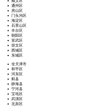
顺义区
通州区
房山区
门头沟区
海淀区
石景山区
丰台区
朝阳区
宣武区
崇文区
西城区
东城区
全天津市
和平区
河东区
蓟县
静海县
宁河县
宝坻区
武清区
北辰区