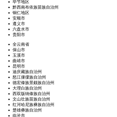
毕节地区
黔西南布依族苗族自治州
铜仁地区
安顺市
遵义市
六盘水市
贵阳市
全云南省
保山市
玉溪市
曲靖市
昆明市
迪庆藏族自治州
怒江傈僳族自治州
德宏傣族景颇族自治州
大理白族自治州
西双版纳傣族自治州
文山壮族苗族自治州
红河哈尼族彝族自治州
楚雄彝族自治州
临沧市