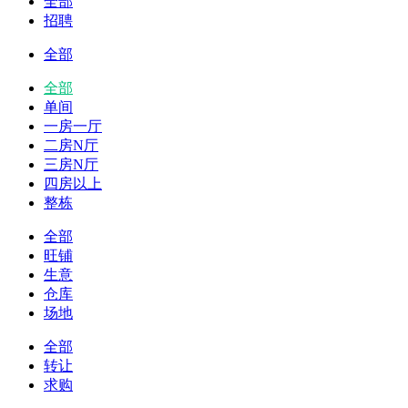
全部
招聘
全部
全部
单间
一房一厅
二房N厅
三房N厅
四房以上
整栋
全部
旺铺
生意
仓库
场地
全部
转让
求购