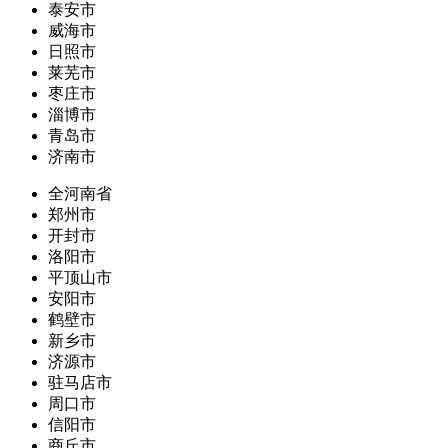
泰安市
威海市
日照市
莱芜市
枣庄市
淄博市
青岛市
济南市
全河南省
郑州市
开封市
洛阳市
平顶山市
安阳市
鹤壁市
新乡市
济源市
驻马店市
周口市
信阳市
商丘市