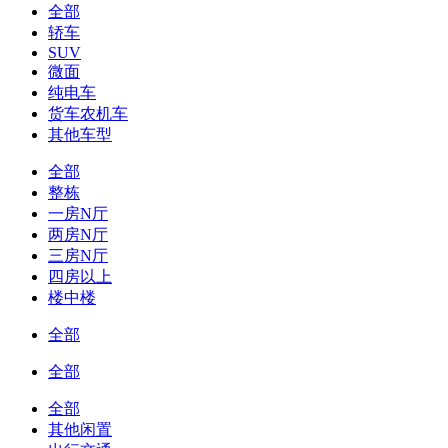
全部
轿车
SUV
微面
纯电车
货车农机车
其他车型
全部
整栋
一房N厅
两房N厅
三房N厅
四房以上
楼中楼
全部
全部
全部
其他闲置