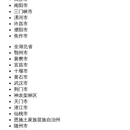
南阳市
三门峡市
漯河市
许昌市
濮阳市
焦作市
全湖北省
鄂州市
襄樊市
宜昌市
十堰市
黄石市
武汉市
荆门市
神农架林区
天门市
潜江市
仙桃市
恩施土家族苗族自治州
随州市