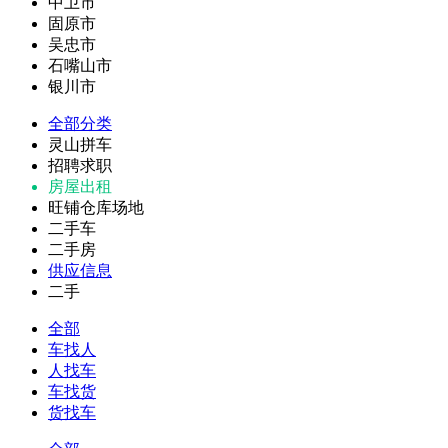
中卫市
固原市
吴忠市
石嘴山市
银川市
全部分类
灵山拼车
招聘求职
房屋出租
旺铺仓库场地
二手车
二手房
供应信息
二手
全部
车找人
人找车
车找货
货找车