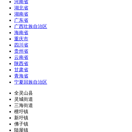
河南省
湖北省
湖南省
广东省
广西壮族自治区
海南省
重庆市
四川省
贵州省
云南省
陕西省
甘肃省
青海省
宁夏回族自治区
全灵山县
灵城街道
三海街道
檀圩镇
新圩镇
佛子镇
陆屋镇