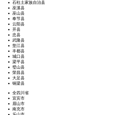
石柱土家族自治县
巫溪县
巫山县
奉节县
云阳县
开县
忠县
武隆县
垫江县
丰都县
城口县
梁平县
璧山县
荣昌县
大足县
铜梁县
全四川省
宜宾市
眉山市
南充市
乐山市