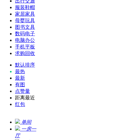
出行交通
服装鞋帽
家居家具
母婴玩具
图书文具
数码电子
电脑办公
手机平板
求购回收
默认排序
最热
最新
有图
点赞量
距离最近
红包
单间
一房一
厅