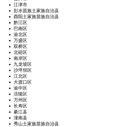
江津市
彭水苗族土家族自治县
酉阳土家族苗族自治县
黔江区
巴南区
渝北区
万盛区
双桥区
北碚区
南岸区
九龙坡区
沙坪坝区
江北区
大渡口区
渝中区
涪陵区
万州区
长寿区
綦江县
潼南县
秀山土家族苗族自治县