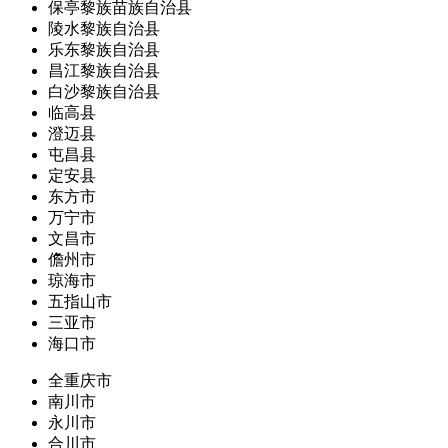
保亭黎族苗族自治县
陵水黎族自治县
乐东黎族自治县
昌江黎族自治县
白沙黎族自治县
临高县
澄迈县
屯昌县
定安县
东方市
万宁市
文昌市
儋州市
琼海市
五指山市
三亚市
海口市
全重庆市
南川市
永川市
合川市