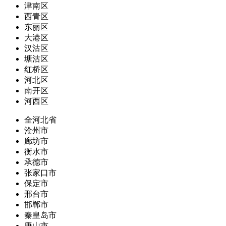
津南区
西青区
东丽区
大港区
汉沽区
塘沽区
红桥区
河北区
南开区
河西区
全河北省
沧州市
廊坊市
衡水市
承德市
张家口市
保定市
邢台市
邯郸市
秦皇岛市
唐山市