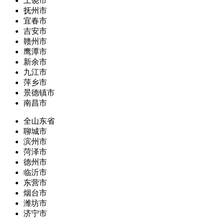
上饶市
抚州市
宜春市
吉安市
赣州市
鹰潭市
新余市
九江市
萍乡市
景德镇市
南昌市
全山东省
聊城市
滨州市
菏泽市
德州市
临沂市
东营市
烟台市
潍坊市
济宁市