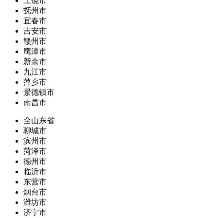
上饶市
抚州市
宜春市
吉安市
赣州市
鹰潭市
新余市
九江市
萍乡市
景德镇市
南昌市
全山东省
聊城市
滨州市
菏泽市
德州市
临沂市
东营市
烟台市
潍坊市
济宁市