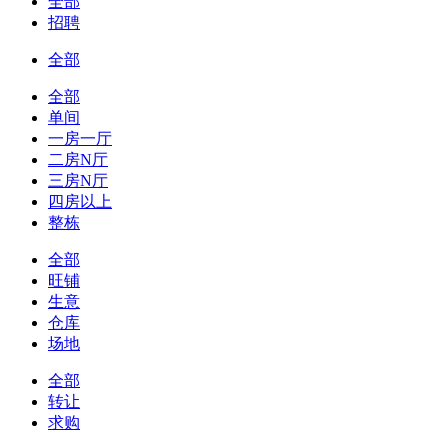
全部
招聘
全部
全部
单间
一房一厅
二房N厅
三房N厅
四房以上
整栋
全部
旺铺
生意
仓库
场地
全部
转让
求购