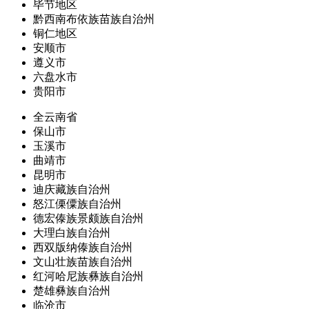
毕节地区
黔西南布依族苗族自治州
铜仁地区
安顺市
遵义市
六盘水市
贵阳市
全云南省
保山市
玉溪市
曲靖市
昆明市
迪庆藏族自治州
怒江傈僳族自治州
德宏傣族景颇族自治州
大理白族自治州
西双版纳傣族自治州
文山壮族苗族自治州
红河哈尼族彝族自治州
楚雄彝族自治州
临沧市