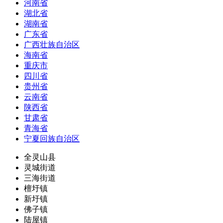
河南省
湖北省
湖南省
广东省
广西壮族自治区
海南省
重庆市
四川省
贵州省
云南省
陕西省
甘肃省
青海省
宁夏回族自治区
全灵山县
灵城街道
三海街道
檀圩镇
新圩镇
佛子镇
陆屋镇