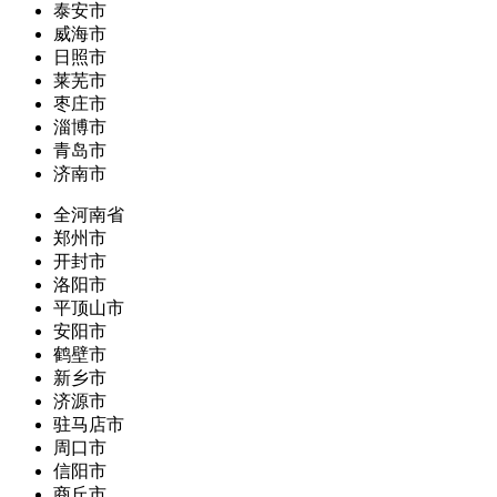
泰安市
威海市
日照市
莱芜市
枣庄市
淄博市
青岛市
济南市
全河南省
郑州市
开封市
洛阳市
平顶山市
安阳市
鹤壁市
新乡市
济源市
驻马店市
周口市
信阳市
商丘市