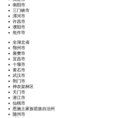
南阳市
三门峡市
漯河市
许昌市
濮阳市
焦作市
全湖北省
鄂州市
襄樊市
宜昌市
十堰市
黄石市
武汉市
荆门市
神农架林区
天门市
潜江市
仙桃市
恩施土家族苗族自治州
随州市