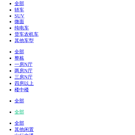
全部
轿车
SUV
微面
纯电车
货车农机车
其他车型
全部
整栋
一房N厅
两房N厅
三房N厅
四房以上
楼中楼
全部
全部
全部
其他闲置