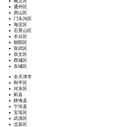
顺义区
通州区
房山区
门头沟区
海淀区
石景山区
丰台区
朝阳区
宣武区
崇文区
西城区
东城区
全天津市
和平区
河东区
蓟县
静海县
宁河县
宝坻区
武清区
北辰区