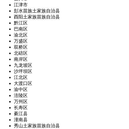
江津市
彭水苗族土家族自治县
酉阳土家族苗族自治县
黔江区
巴南区
渝北区
万盛区
双桥区
北碚区
南岸区
九龙坡区
沙坪坝区
江北区
大渡口区
渝中区
涪陵区
万州区
长寿区
綦江县
潼南县
秀山土家族苗族自治县