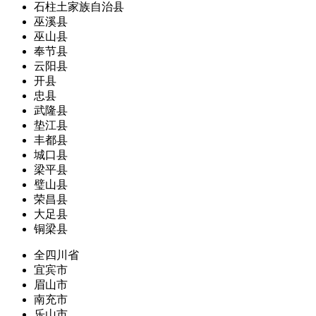
石柱土家族自治县
巫溪县
巫山县
奉节县
云阳县
开县
忠县
武隆县
垫江县
丰都县
城口县
梁平县
璧山县
荣昌县
大足县
铜梁县
全四川省
宜宾市
眉山市
南充市
乐山市