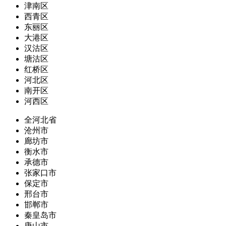
津南区
西青区
东丽区
大港区
汉沽区
塘沽区
红桥区
河北区
南开区
河西区
全河北省
沧州市
廊坊市
衡水市
承德市
张家口市
保定市
邢台市
邯郸市
秦皇岛市
唐山市