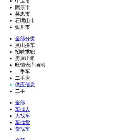
中卫市
固原市
吴忠市
石嘴山市
银川市
全部分类
灵山拼车
招聘求职
房屋出租
旺铺仓库场地
二手车
二手房
供应信息
二手
全部
车找人
人找车
车找货
货找车