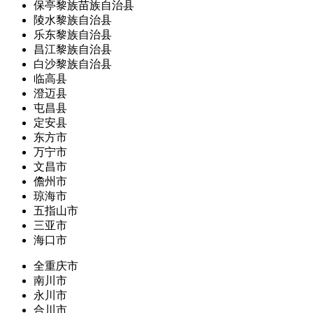
保亭黎族苗族自治县
陵水黎族自治县
乐东黎族自治县
昌江黎族自治县
白沙黎族自治县
临高县
澄迈县
屯昌县
定安县
东方市
万宁市
文昌市
儋州市
琼海市
五指山市
三亚市
海口市
全重庆市
南川市
永川市
合川市