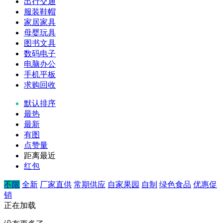
出行交通
服装鞋帽
家居家具
母婴玩具
图书文具
数码电子
电脑办公
手机平板
求购回收
默认排序
最热
最新
有图
点赞量
距离最近
红包
不限
全新
厂家直供
常期供应
自家果园
自制
绿色食品
优惠促
销
正在加载