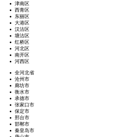
津南区
西青区
东丽区
大港区
汉沽区
塘沽区
红桥区
河北区
南开区
河西区
全河北省
沧州市
廊坊市
衡水市
承德市
张家口市
保定市
邢台市
邯郸市
秦皇岛市
唐山市