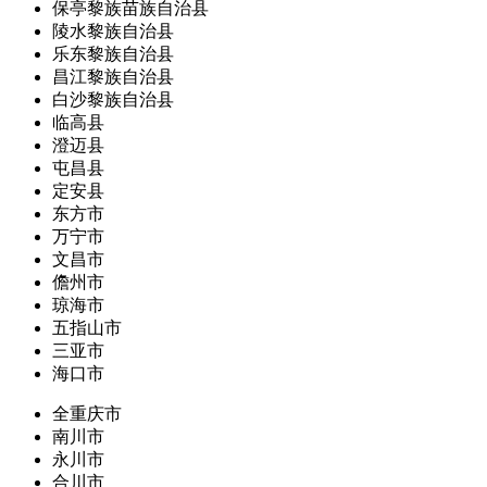
保亭黎族苗族自治县
陵水黎族自治县
乐东黎族自治县
昌江黎族自治县
白沙黎族自治县
临高县
澄迈县
屯昌县
定安县
东方市
万宁市
文昌市
儋州市
琼海市
五指山市
三亚市
海口市
全重庆市
南川市
永川市
合川市