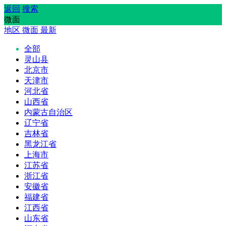
返回
搜索
微面
地区
微面
最新
全部
灵山县
北京市
天津市
河北省
山西省
内蒙古自治区
辽宁省
吉林省
黑龙江省
上海市
江苏省
浙江省
安徽省
福建省
江西省
山东省