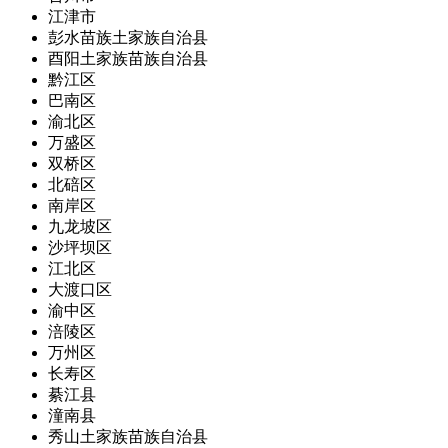
江津市
彭水苗族土家族自治县
酉阳土家族苗族自治县
黔江区
巴南区
渝北区
万盛区
双桥区
北碚区
南岸区
九龙坡区
沙坪坝区
江北区
大渡口区
渝中区
涪陵区
万州区
长寿区
綦江县
潼南县
秀山土家族苗族自治县