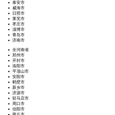
泰安市
威海市
日照市
莱芜市
枣庄市
淄博市
青岛市
济南市
全河南省
郑州市
开封市
洛阳市
平顶山市
安阳市
鹤壁市
新乡市
济源市
驻马店市
周口市
信阳市
商丘市