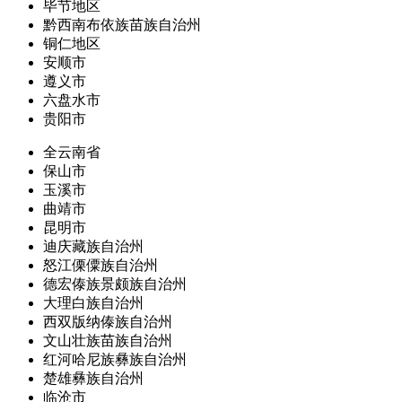
毕节地区
黔西南布依族苗族自治州
铜仁地区
安顺市
遵义市
六盘水市
贵阳市
全云南省
保山市
玉溪市
曲靖市
昆明市
迪庆藏族自治州
怒江傈僳族自治州
德宏傣族景颇族自治州
大理白族自治州
西双版纳傣族自治州
文山壮族苗族自治州
红河哈尼族彝族自治州
楚雄彝族自治州
临沧市