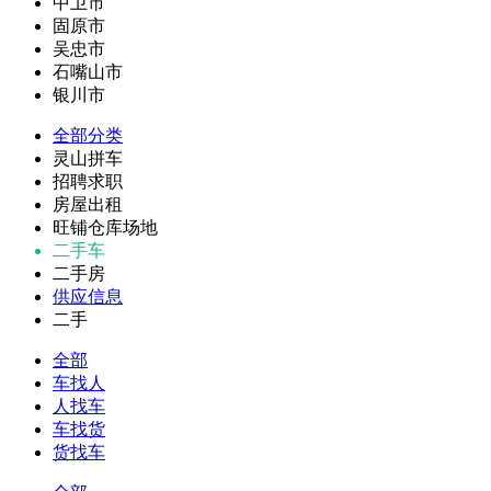
中卫市
固原市
吴忠市
石嘴山市
银川市
全部分类
灵山拼车
招聘求职
房屋出租
旺铺仓库场地
二手车
二手房
供应信息
二手
全部
车找人
人找车
车找货
货找车