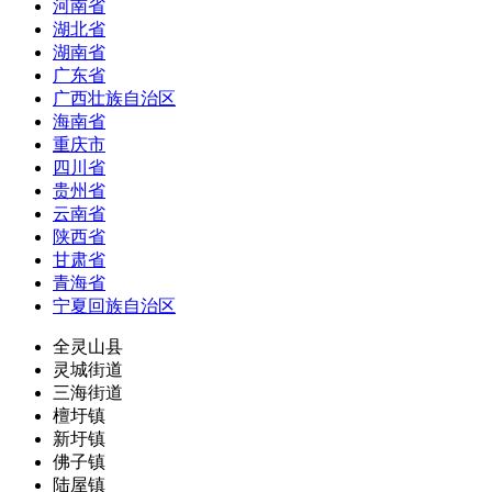
河南省
湖北省
湖南省
广东省
广西壮族自治区
海南省
重庆市
四川省
贵州省
云南省
陕西省
甘肃省
青海省
宁夏回族自治区
全灵山县
灵城街道
三海街道
檀圩镇
新圩镇
佛子镇
陆屋镇