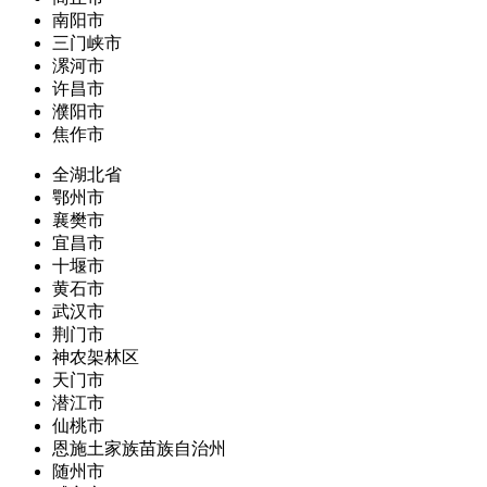
南阳市
三门峡市
漯河市
许昌市
濮阳市
焦作市
全湖北省
鄂州市
襄樊市
宜昌市
十堰市
黄石市
武汉市
荆门市
神农架林区
天门市
潜江市
仙桃市
恩施土家族苗族自治州
随州市