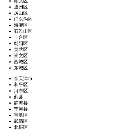
顺义区
通州区
房山区
门头沟区
海淀区
石景山区
丰台区
朝阳区
宣武区
崇文区
西城区
东城区
全天津市
和平区
河东区
蓟县
静海县
宁河县
宝坻区
武清区
北辰区