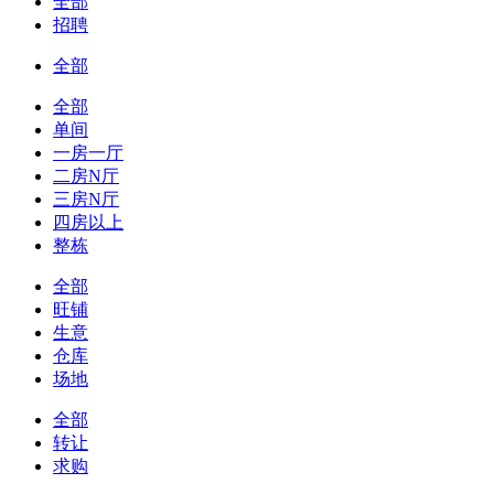
全部
招聘
全部
全部
单间
一房一厅
二房N厅
三房N厅
四房以上
整栋
全部
旺铺
生意
仓库
场地
全部
转让
求购