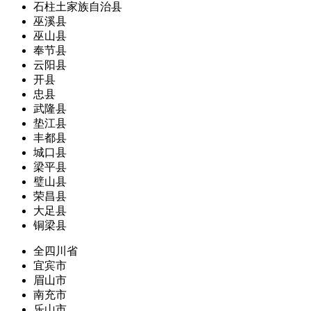
石柱土家族自治县
巫溪县
巫山县
奉节县
云阳县
开县
忠县
武隆县
垫江县
丰都县
城口县
梁平县
璧山县
荣昌县
大足县
铜梁县
全四川省
宜宾市
眉山市
南充市
乐山市