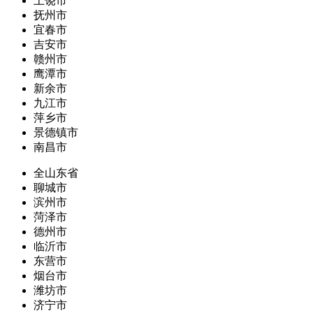
上饶市
抚州市
宜春市
吉安市
赣州市
鹰潭市
新余市
九江市
萍乡市
景德镇市
南昌市
全山东省
聊城市
滨州市
菏泽市
德州市
临沂市
东营市
烟台市
潍坊市
济宁市