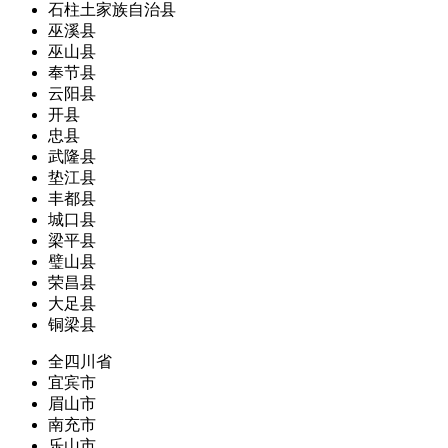
石柱土家族自治县
巫溪县
巫山县
奉节县
云阳县
开县
忠县
武隆县
垫江县
丰都县
城口县
梁平县
璧山县
荣昌县
大足县
铜梁县
全四川省
宜宾市
眉山市
南充市
乐山市