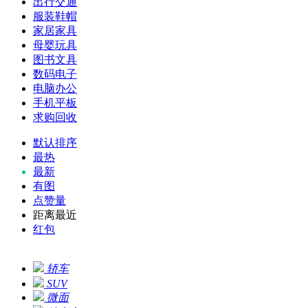
出行交通
服装鞋帽
家居家具
母婴玩具
图书文具
数码电子
电脑办公
手机平板
求购回收
默认排序
最热
最新
有图
点赞量
距离最近
红包
轿车
SUV
微面