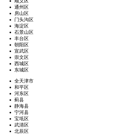
顺义区
通州区
房山区
门头沟区
海淀区
石景山区
丰台区
朝阳区
宣武区
崇文区
西城区
东城区
全天津市
和平区
河东区
蓟县
静海县
宁河县
宝坻区
武清区
北辰区