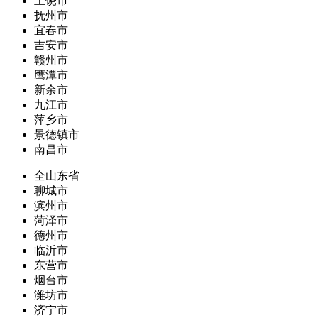
上饶市
抚州市
宜春市
吉安市
赣州市
鹰潭市
新余市
九江市
萍乡市
景德镇市
南昌市
全山东省
聊城市
滨州市
菏泽市
德州市
临沂市
东营市
烟台市
潍坊市
济宁市