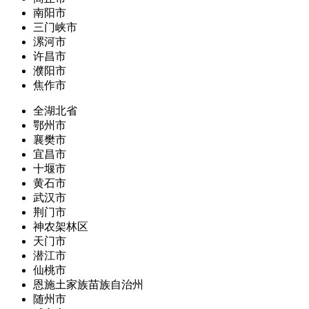
南阳市
三门峡市
漯河市
许昌市
濮阳市
焦作市
全湖北省
鄂州市
襄樊市
宜昌市
十堰市
黄石市
武汉市
荆门市
神农架林区
天门市
潜江市
仙桃市
恩施土家族苗族自治州
随州市