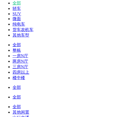
全部
轿车
SUV
微面
纯电车
货车农机车
其他车型
全部
整栋
一房N厅
两房N厅
三房N厅
四房以上
楼中楼
全部
全部
全部
其他闲置