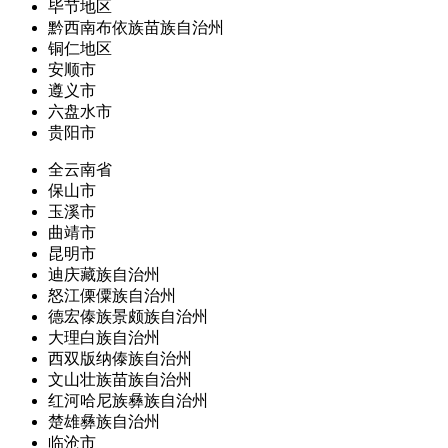
毕节地区
黔西南布依族苗族自治州
铜仁地区
安顺市
遵义市
六盘水市
贵阳市
全云南省
保山市
玉溪市
曲靖市
昆明市
迪庆藏族自治州
怒江傈僳族自治州
德宏傣族景颇族自治州
大理白族自治州
西双版纳傣族自治州
文山壮族苗族自治州
红河哈尼族彝族自治州
楚雄彝族自治州
临沧市