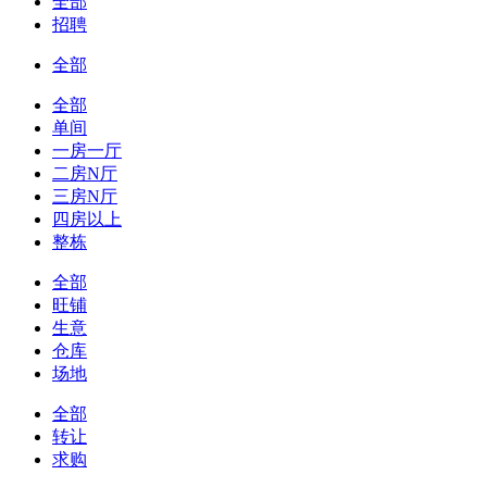
全部
招聘
全部
全部
单间
一房一厅
二房N厅
三房N厅
四房以上
整栋
全部
旺铺
生意
仓库
场地
全部
转让
求购