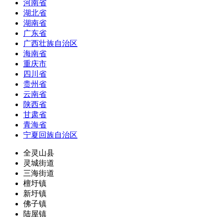
河南省
湖北省
湖南省
广东省
广西壮族自治区
海南省
重庆市
四川省
贵州省
云南省
陕西省
甘肃省
青海省
宁夏回族自治区
全灵山县
灵城街道
三海街道
檀圩镇
新圩镇
佛子镇
陆屋镇