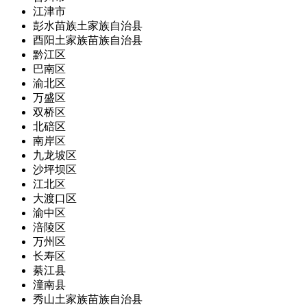
江津市
彭水苗族土家族自治县
酉阳土家族苗族自治县
黔江区
巴南区
渝北区
万盛区
双桥区
北碚区
南岸区
九龙坡区
沙坪坝区
江北区
大渡口区
渝中区
涪陵区
万州区
长寿区
綦江县
潼南县
秀山土家族苗族自治县