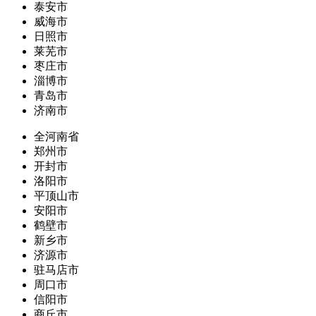
泰安市
威海市
日照市
莱芜市
枣庄市
淄博市
青岛市
济南市
全河南省
郑州市
开封市
洛阳市
平顶山市
安阳市
鹤壁市
新乡市
济源市
驻马店市
周口市
信阳市
商丘市