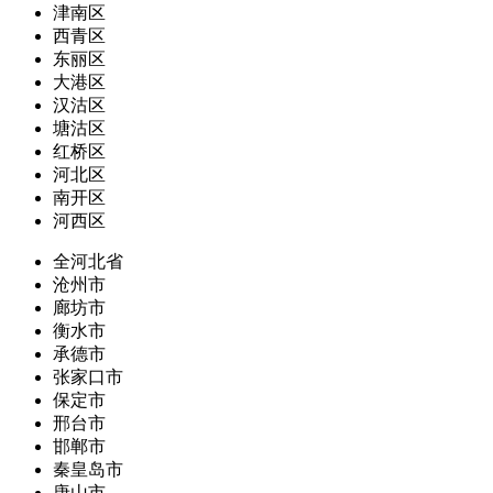
津南区
西青区
东丽区
大港区
汉沽区
塘沽区
红桥区
河北区
南开区
河西区
全河北省
沧州市
廊坊市
衡水市
承德市
张家口市
保定市
邢台市
邯郸市
秦皇岛市
唐山市