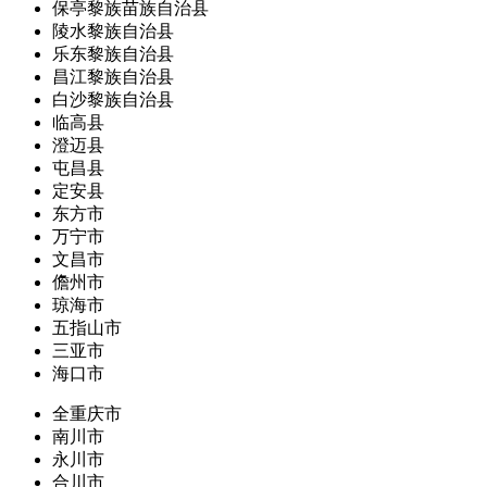
保亭黎族苗族自治县
陵水黎族自治县
乐东黎族自治县
昌江黎族自治县
白沙黎族自治县
临高县
澄迈县
屯昌县
定安县
东方市
万宁市
文昌市
儋州市
琼海市
五指山市
三亚市
海口市
全重庆市
南川市
永川市
合川市