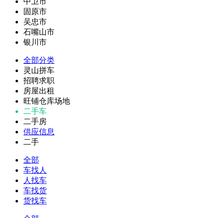
中卫市
固原市
吴忠市
石嘴山市
银川市
全部分类
灵山拼车
招聘求职
房屋出租
旺铺仓库场地
二手车
二手房
供应信息
二手
全部
车找人
人找车
车找货
货找车