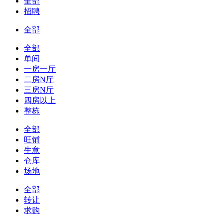
全部
招聘
全部
全部
单间
一房一厅
二房N厅
三房N厅
四房以上
整栋
全部
旺铺
生意
仓库
场地
全部
转让
求购