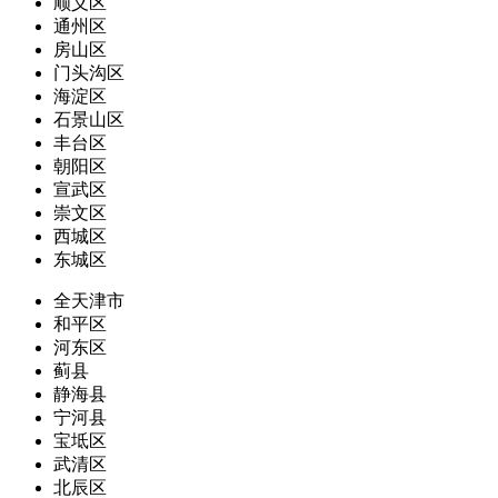
顺义区
通州区
房山区
门头沟区
海淀区
石景山区
丰台区
朝阳区
宣武区
崇文区
西城区
东城区
全天津市
和平区
河东区
蓟县
静海县
宁河县
宝坻区
武清区
北辰区