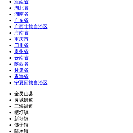
河南省
湖北省
湖南省
广东省
广西壮族自治区
海南省
重庆市
四川省
贵州省
云南省
陕西省
甘肃省
青海省
宁夏回族自治区
全灵山县
灵城街道
三海街道
檀圩镇
新圩镇
佛子镇
陆屋镇