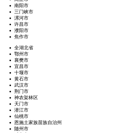
南阳市
三门峡市
漯河市
许昌市
濮阳市
焦作市
全湖北省
鄂州市
襄樊市
宜昌市
十堰市
黄石市
武汉市
荆门市
神农架林区
天门市
潜江市
仙桃市
恩施土家族苗族自治州
随州市