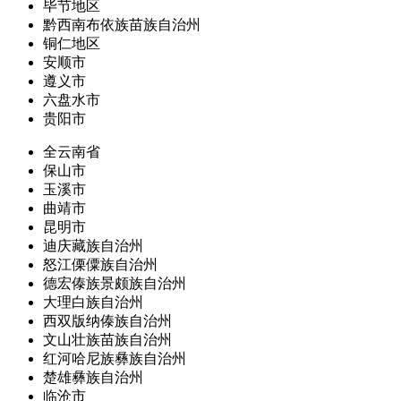
毕节地区
黔西南布依族苗族自治州
铜仁地区
安顺市
遵义市
六盘水市
贵阳市
全云南省
保山市
玉溪市
曲靖市
昆明市
迪庆藏族自治州
怒江傈僳族自治州
德宏傣族景颇族自治州
大理白族自治州
西双版纳傣族自治州
文山壮族苗族自治州
红河哈尼族彝族自治州
楚雄彝族自治州
临沧市