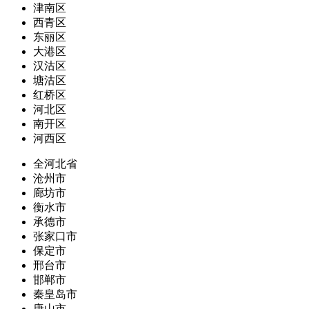
津南区
西青区
东丽区
大港区
汉沽区
塘沽区
红桥区
河北区
南开区
河西区
全河北省
沧州市
廊坊市
衡水市
承德市
张家口市
保定市
邢台市
邯郸市
秦皇岛市
唐山市