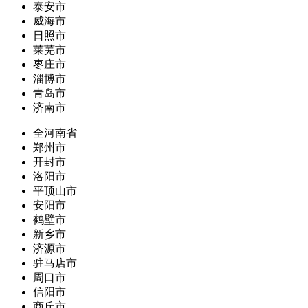
泰安市
威海市
日照市
莱芜市
枣庄市
淄博市
青岛市
济南市
全河南省
郑州市
开封市
洛阳市
平顶山市
安阳市
鹤壁市
新乡市
济源市
驻马店市
周口市
信阳市
商丘市