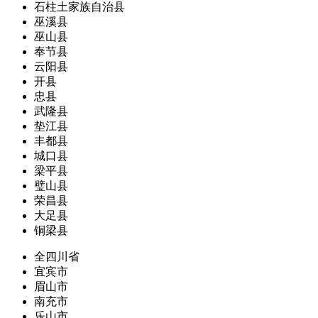
石柱土家族自治县
巫溪县
巫山县
奉节县
云阳县
开县
忠县
武隆县
垫江县
丰都县
城口县
梁平县
璧山县
荣昌县
大足县
铜梁县
全四川省
宜宾市
眉山市
南充市
乐山市