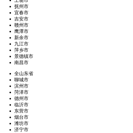
上饶市
抚州市
宜春市
吉安市
赣州市
鹰潭市
新余市
九江市
萍乡市
景德镇市
南昌市
全山东省
聊城市
滨州市
菏泽市
德州市
临沂市
东营市
烟台市
潍坊市
济宁市