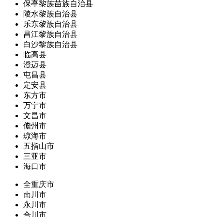
保亭黎族苗族自治县
陵水黎族自治县
乐东黎族自治县
昌江黎族自治县
白沙黎族自治县
临高县
澄迈县
屯昌县
定安县
东方市
万宁市
文昌市
儋州市
琼海市
五指山市
三亚市
海口市
全重庆市
南川市
永川市
合川市