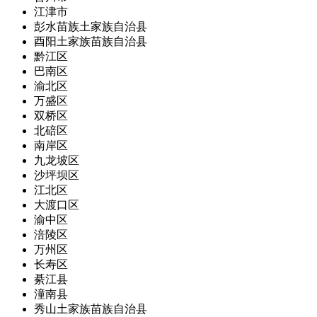
江津市
彭水苗族土家族自治县
酉阳土家族苗族自治县
黔江区
巴南区
渝北区
万盛区
双桥区
北碚区
南岸区
九龙坡区
沙坪坝区
江北区
大渡口区
渝中区
涪陵区
万州区
长寿区
綦江县
潼南县
秀山土家族苗族自治县