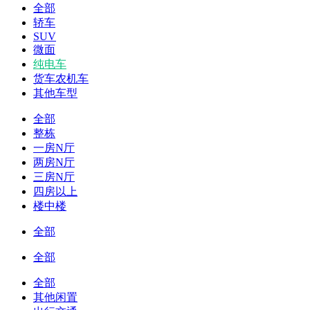
全部
轿车
SUV
微面
纯电车
货车农机车
其他车型
全部
整栋
一房N厅
两房N厅
三房N厅
四房以上
楼中楼
全部
全部
全部
其他闲置