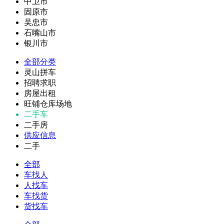
中卫市
固原市
吴忠市
石嘴山市
银川市
全部分类
灵山拼车
招聘求职
房屋出租
旺铺仓库场地
二手车
二手房
供应信息
二手
全部
车找人
人找车
车找货
货找车