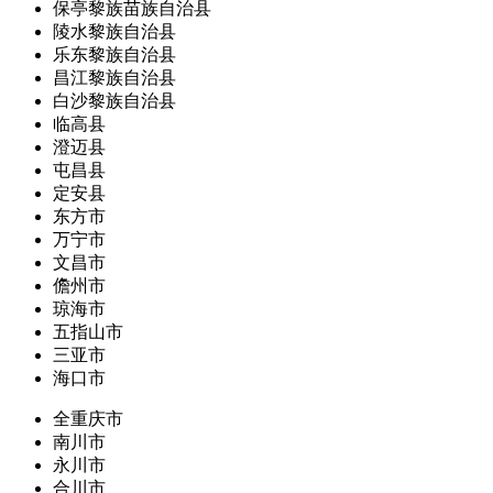
保亭黎族苗族自治县
陵水黎族自治县
乐东黎族自治县
昌江黎族自治县
白沙黎族自治县
临高县
澄迈县
屯昌县
定安县
东方市
万宁市
文昌市
儋州市
琼海市
五指山市
三亚市
海口市
全重庆市
南川市
永川市
合川市