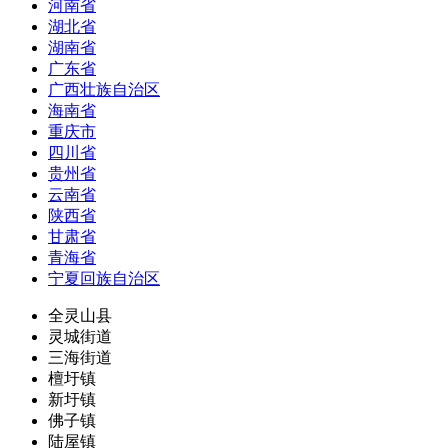
河南省
湖北省
湖南省
广东省
广西壮族自治区
海南省
重庆市
四川省
贵州省
云南省
陕西省
甘肃省
青海省
宁夏回族自治区
全灵山县
灵城街道
三海街道
檀圩镇
新圩镇
佛子镇
陆屋镇