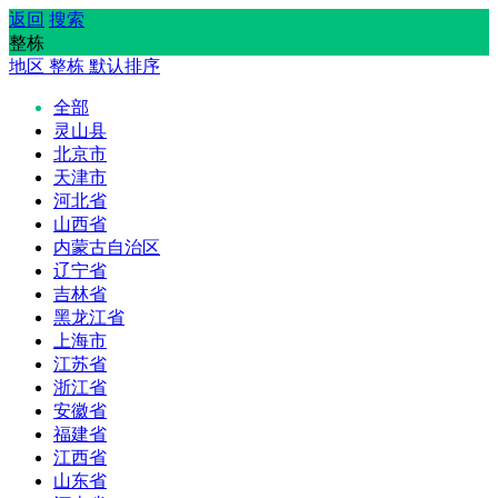
返回
搜索
整栋
地区
整栋
默认排序
全部
灵山县
北京市
天津市
河北省
山西省
内蒙古自治区
辽宁省
吉林省
黑龙江省
上海市
江苏省
浙江省
安徽省
福建省
江西省
山东省