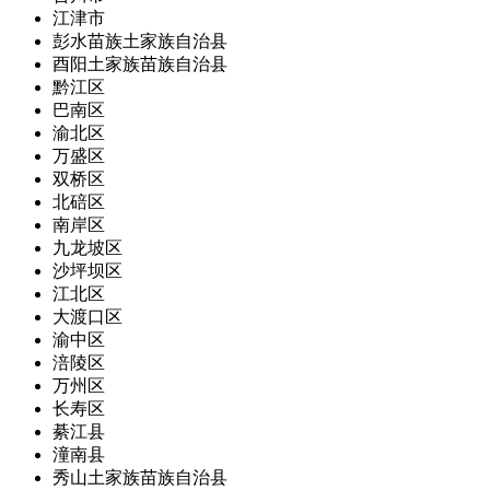
江津市
彭水苗族土家族自治县
酉阳土家族苗族自治县
黔江区
巴南区
渝北区
万盛区
双桥区
北碚区
南岸区
九龙坡区
沙坪坝区
江北区
大渡口区
渝中区
涪陵区
万州区
长寿区
綦江县
潼南县
秀山土家族苗族自治县