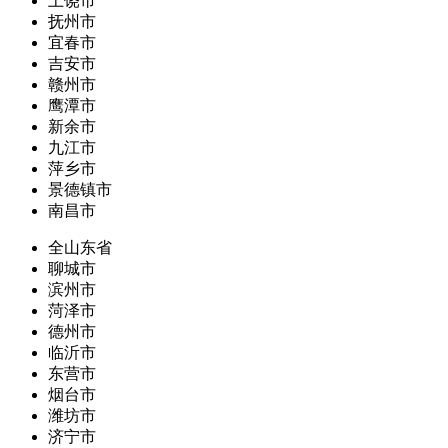
上饶市
抚州市
宜春市
吉安市
赣州市
鹰潭市
新余市
九江市
萍乡市
景德镇市
南昌市
全山东省
聊城市
滨州市
菏泽市
德州市
临沂市
东营市
烟台市
潍坊市
济宁市