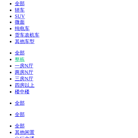
全部
轿车
SUV
微面
纯电车
货车农机车
其他车型
全部
整栋
一房N厅
两房N厅
三房N厅
四房以上
楼中楼
全部
全部
全部
其他闲置