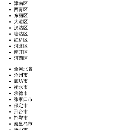
津南区
西青区
东丽区
大港区
汉沽区
塘沽区
红桥区
河北区
南开区
河西区
全河北省
沧州市
廊坊市
衡水市
承德市
张家口市
保定市
邢台市
邯郸市
秦皇岛市
唐山市