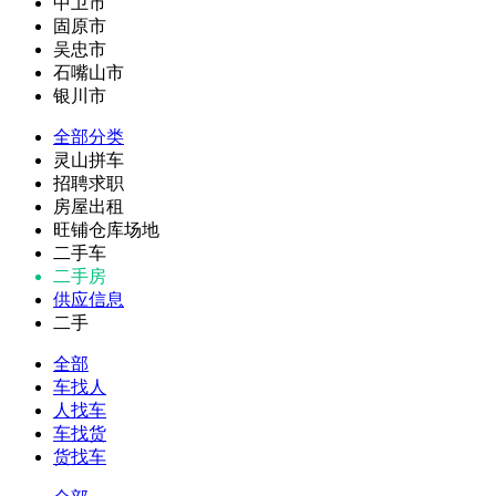
中卫市
固原市
吴忠市
石嘴山市
银川市
全部分类
灵山拼车
招聘求职
房屋出租
旺铺仓库场地
二手车
二手房
供应信息
二手
全部
车找人
人找车
车找货
货找车