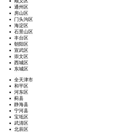
顺义区
通州区
房山区
门头沟区
海淀区
石景山区
丰台区
朝阳区
宣武区
崇文区
西城区
东城区
全天津市
和平区
河东区
蓟县
静海县
宁河县
宝坻区
武清区
北辰区