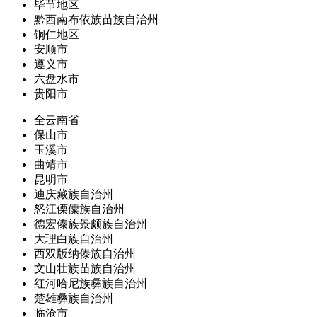
毕节地区
黔西南布依族苗族自治州
铜仁地区
安顺市
遵义市
六盘水市
贵阳市
全云南省
保山市
玉溪市
曲靖市
昆明市
迪庆藏族自治州
怒江傈僳族自治州
德宏傣族景颇族自治州
大理白族自治州
西双版纳傣族自治州
文山壮族苗族自治州
红河哈尼族彝族自治州
楚雄彝族自治州
临沧市