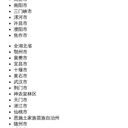
南阳市
三门峡市
漯河市
许昌市
濮阳市
焦作市
全湖北省
鄂州市
襄樊市
宜昌市
十堰市
黄石市
武汉市
荆门市
神农架林区
天门市
潜江市
仙桃市
恩施土家族苗族自治州
随州市