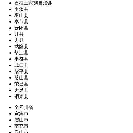
石柱土家族自治县
巫溪县
巫山县
奉节县
云阳县
开县
忠县
武隆县
垫江县
丰都县
城口县
梁平县
璧山县
荣昌县
大足县
铜梁县
全四川省
宜宾市
眉山市
南充市
乐山市