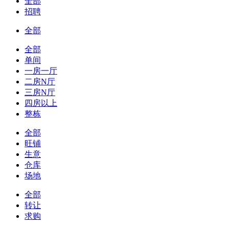
全部
招聘
全部
全部
单间
一房一厅
二房N厅
三房N厅
四房以上
整栋
全部
旺铺
生意
仓库
场地
全部
转让
求购