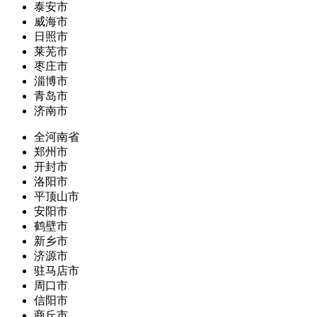
泰安市
威海市
日照市
莱芜市
枣庄市
淄博市
青岛市
济南市
全河南省
郑州市
开封市
洛阳市
平顶山市
安阳市
鹤壁市
新乡市
济源市
驻马店市
周口市
信阳市
商丘市