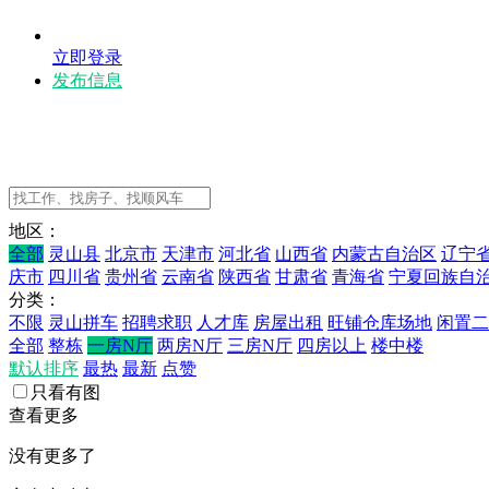
立即登录
发布信息
地区：
全部
灵山县
北京市
天津市
河北省
山西省
内蒙古自治区
辽宁
庆市
四川省
贵州省
云南省
陕西省
甘肃省
青海省
宁夏回族自
分类：
不限
灵山拼车
招聘求职
人才库
房屋出租
旺铺仓库场地
闲置二
全部
整栋
一房N厅
两房N厅
三房N厅
四房以上
楼中楼
默认排序
最热
最新
点赞
只看有图
查看更多
没有更多了