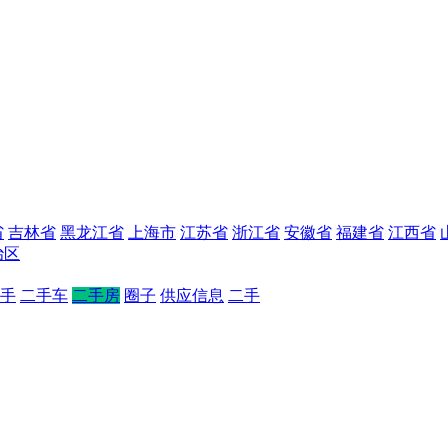
省
吉林省
黑龙江省
上海市
江苏省
浙江省
安徽省
福建省
江西省
治区
手
二手车
二手房
圈子
供应信息
二手