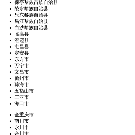
保亭黎族苗族自治县
陵水黎族自治县
乐东黎族自治县
昌江黎族自治县
白沙黎族自治县
临高县
澄迈县
屯昌县
定安县
东方市
万宁市
文昌市
儋州市
琼海市
五指山市
三亚市
海口市
全重庆市
南川市
永川市
合川市