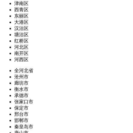
津南区
西青区
东丽区
大港区
汉沽区
塘沽区
红桥区
河北区
南开区
河西区
全河北省
沧州市
廊坊市
衡水市
承德市
张家口市
保定市
邢台市
邯郸市
秦皇岛市
唐山市