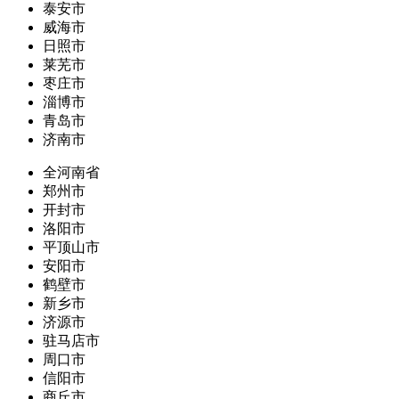
泰安市
威海市
日照市
莱芜市
枣庄市
淄博市
青岛市
济南市
全河南省
郑州市
开封市
洛阳市
平顶山市
安阳市
鹤壁市
新乡市
济源市
驻马店市
周口市
信阳市
商丘市