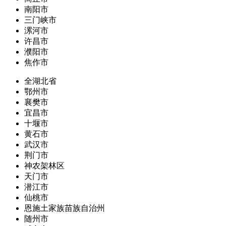
南阳市
三门峡市
漯河市
许昌市
濮阳市
焦作市
全湖北省
鄂州市
襄樊市
宜昌市
十堰市
黄石市
武汉市
荆门市
神农架林区
天门市
潜江市
仙桃市
恩施土家族苗族自治州
随州市