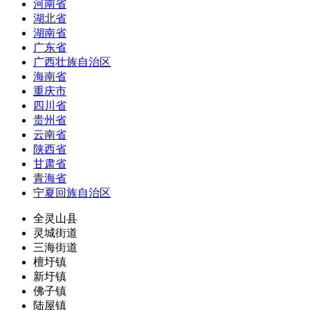
河南省
湖北省
湖南省
广东省
广西壮族自治区
海南省
重庆市
四川省
贵州省
云南省
陕西省
甘肃省
青海省
宁夏回族自治区
全灵山县
灵城街道
三海街道
檀圩镇
新圩镇
佛子镇
陆屋镇