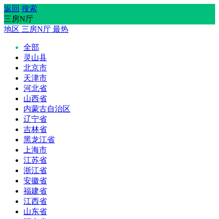
返回
搜索
三房N厅
地区
三房N厅
最热
全部
灵山县
北京市
天津市
河北省
山西省
内蒙古自治区
辽宁省
吉林省
黑龙江省
上海市
江苏省
浙江省
安徽省
福建省
江西省
山东省