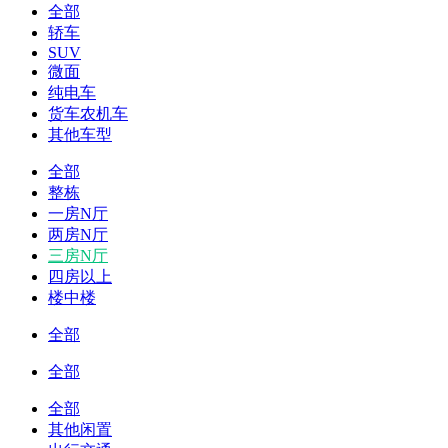
全部
轿车
SUV
微面
纯电车
货车农机车
其他车型
全部
整栋
一房N厅
两房N厅
三房N厅
四房以上
楼中楼
全部
全部
全部
其他闲置