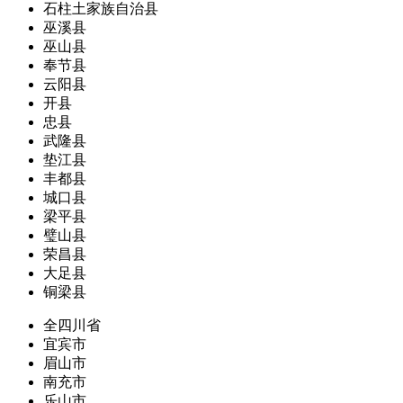
石柱土家族自治县
巫溪县
巫山县
奉节县
云阳县
开县
忠县
武隆县
垫江县
丰都县
城口县
梁平县
璧山县
荣昌县
大足县
铜梁县
全四川省
宜宾市
眉山市
南充市
乐山市