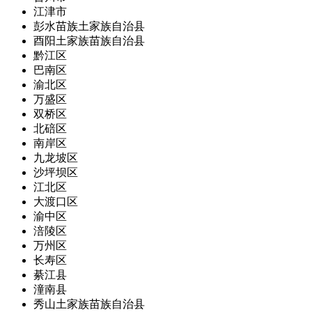
江津市
彭水苗族土家族自治县
酉阳土家族苗族自治县
黔江区
巴南区
渝北区
万盛区
双桥区
北碚区
南岸区
九龙坡区
沙坪坝区
江北区
大渡口区
渝中区
涪陵区
万州区
长寿区
綦江县
潼南县
秀山土家族苗族自治县