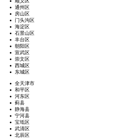
顺义区
通州区
房山区
门头沟区
海淀区
石景山区
丰台区
朝阳区
宣武区
崇文区
西城区
东城区
全天津市
和平区
河东区
蓟县
静海县
宁河县
宝坻区
武清区
北辰区