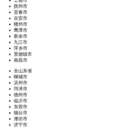
上饶市
抚州市
宜春市
吉安市
赣州市
鹰潭市
新余市
九江市
萍乡市
景德镇市
南昌市
全山东省
聊城市
滨州市
菏泽市
德州市
临沂市
东营市
烟台市
潍坊市
济宁市