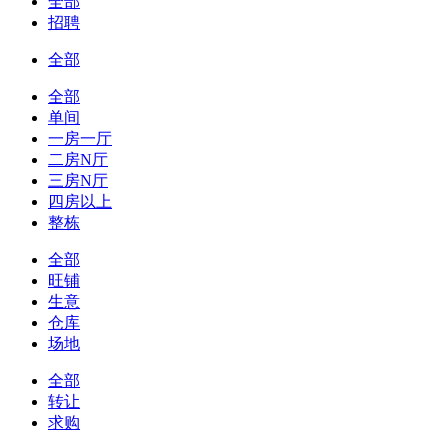
全部
招聘
全部
全部
单间
一房一厅
二房N厅
三房N厅
四房以上
整栋
全部
旺铺
生意
仓库
场地
全部
转让
求购