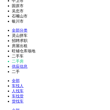
中卫市
固原市
吴忠市
石嘴山市
银川市
全部分类
灵山拼车
招聘求职
房屋出租
旺铺仓库场地
二手车
二手房
供应信息
二手
全部
车找人
人找车
车找货
货找车