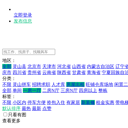
立即登录
发布信息
地区：
全部
灵山县
北京市
天津市
河北省
山西省
内蒙古自治区
辽宁
庆市
四川省
贵州省
云南省
陕西省
甘肃省
青海省
宁夏回族自
分类：
不限
灵山拼车
招聘求职
人才库
房屋出租
旺铺仓库场地
闲置二
全部
单间
一房一厅
二房N厅
三房N厅
四房以上
整栋
标签：
不限
小区内
停车方便
拎包入住
有家居
新装修
租金实惠
带电
默认排序
最热
最新
点赞
只看有图
查看更多