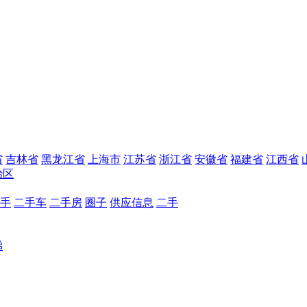
省
吉林省
黑龙江省
上海市
江苏省
浙江省
安徽省
福建省
江西省
治区
手
二手车
二手房
圈子
供应信息
二手
梯