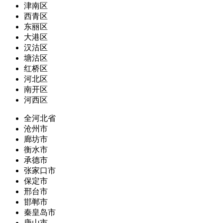
津南区
西青区
东丽区
大港区
汉沽区
塘沽区
红桥区
河北区
南开区
河西区
全河北省
沧州市
廊坊市
衡水市
承德市
张家口市
保定市
邢台市
邯郸市
秦皇岛市
唐山市