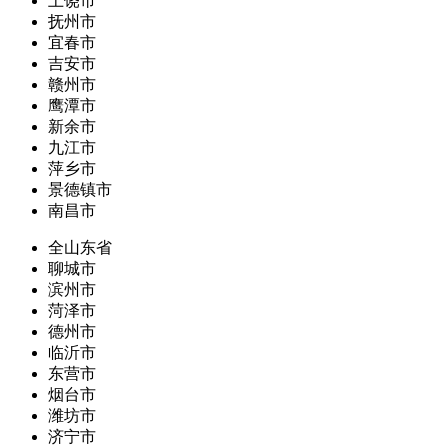
上饶市
抚州市
宜春市
吉安市
赣州市
鹰潭市
新余市
九江市
萍乡市
景德镇市
南昌市
全山东省
聊城市
滨州市
菏泽市
德州市
临沂市
东营市
烟台市
潍坊市
济宁市