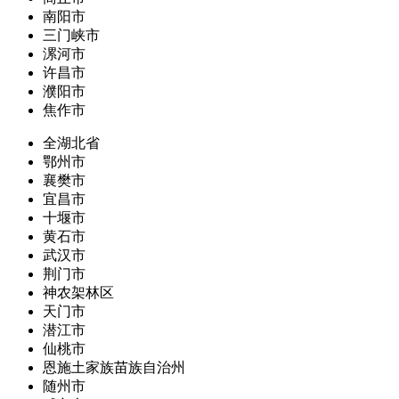
南阳市
三门峡市
漯河市
许昌市
濮阳市
焦作市
全湖北省
鄂州市
襄樊市
宜昌市
十堰市
黄石市
武汉市
荆门市
神农架林区
天门市
潜江市
仙桃市
恩施土家族苗族自治州
随州市