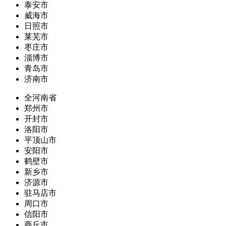
泰安市
威海市
日照市
莱芜市
枣庄市
淄博市
青岛市
济南市
全河南省
郑州市
开封市
洛阳市
平顶山市
安阳市
鹤壁市
新乡市
济源市
驻马店市
周口市
信阳市
商丘市