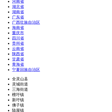
河南省
湖北省
湖南省
广东省
广西壮族自治区
海南省
重庆市
四川省
贵州省
云南省
陕西省
甘肃省
青海省
宁夏回族自治区
全灵山县
灵城街道
三海街道
檀圩镇
新圩镇
佛子镇
陆屋镇