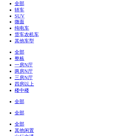
全部
轿车
SUV
微面
纯电车
货车农机车
其他车型
全部
整栋
一房N厅
两房N厅
三房N厅
四房以上
楼中楼
全部
全部
全部
其他闲置