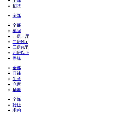
全部
招聘
全部
全部
单间
一房一厅
二房N厅
三房N厅
四房以上
整栋
全部
旺铺
生意
仓库
场地
全部
转让
求购