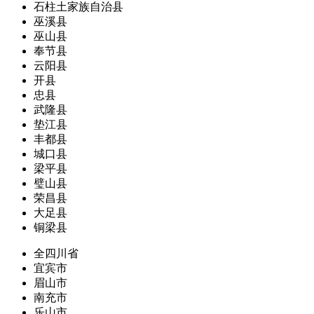
石柱土家族自治县
巫溪县
巫山县
奉节县
云阳县
开县
忠县
武隆县
垫江县
丰都县
城口县
梁平县
璧山县
荣昌县
大足县
铜梁县
全四川省
宜宾市
眉山市
南充市
乐山市