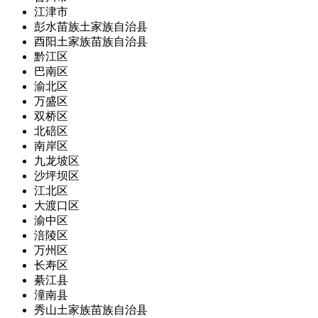
江津市
彭水苗族土家族自治县
酉阳土家族苗族自治县
黔江区
巴南区
渝北区
万盛区
双桥区
北碚区
南岸区
九龙坡区
沙坪坝区
江北区
大渡口区
渝中区
涪陵区
万州区
长寿区
綦江县
潼南县
秀山土家族苗族自治县