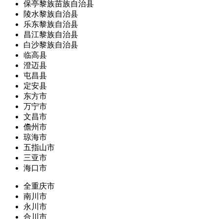
保亭黎族苗族自治县
陵水黎族自治县
乐东黎族自治县
昌江黎族自治县
白沙黎族自治县
临高县
澄迈县
屯昌县
定安县
东方市
万宁市
文昌市
儋州市
琼海市
五指山市
三亚市
海口市
全重庆市
南川市
永川市
合川市