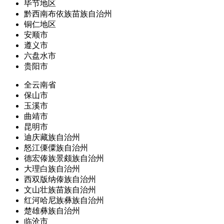
毕节地区
黔西南布依族苗族自治州
铜仁地区
安顺市
遵义市
六盘水市
贵阳市
全云南省
保山市
玉溪市
曲靖市
昆明市
迪庆藏族自治州
怒江傈僳族自治州
德宏傣族景颇族自治州
大理白族自治州
西双版纳傣族自治州
文山壮族苗族自治州
红河哈尼族彝族自治州
楚雄彝族自治州
临沧市