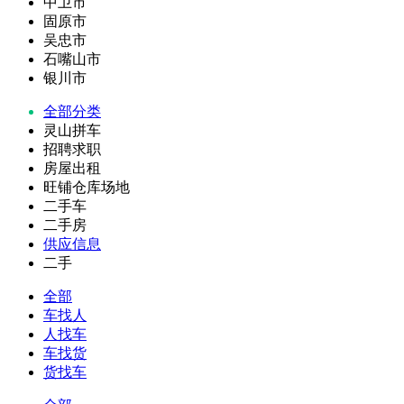
中卫市
固原市
吴忠市
石嘴山市
银川市
全部分类
灵山拼车
招聘求职
房屋出租
旺铺仓库场地
二手车
二手房
供应信息
二手
全部
车找人
人找车
车找货
货找车