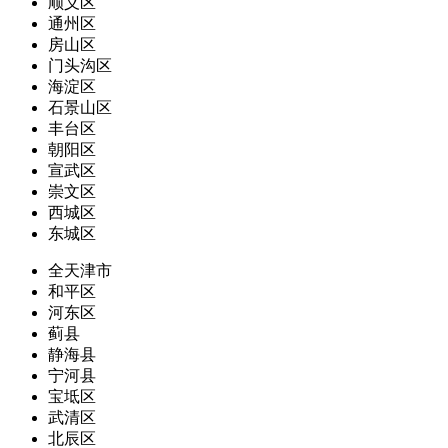
顺义区
通州区
房山区
门头沟区
海淀区
石景山区
丰台区
朝阳区
宣武区
崇文区
西城区
东城区
全天津市
和平区
河东区
蓟县
静海县
宁河县
宝坻区
武清区
北辰区