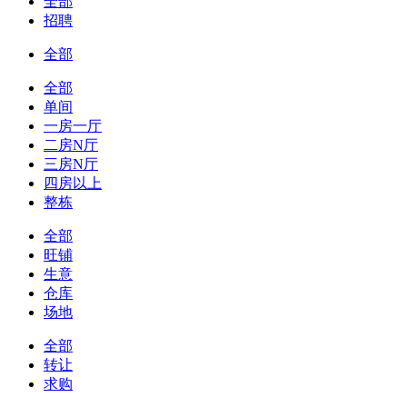
全部
招聘
全部
全部
单间
一房一厅
二房N厅
三房N厅
四房以上
整栋
全部
旺铺
生意
仓库
场地
全部
转让
求购