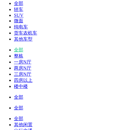
全部
轿车
SUV
微面
纯电车
货车农机车
其他车型
全部
整栋
一房N厅
两房N厅
三房N厅
四房以上
楼中楼
全部
全部
全部
其他闲置