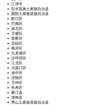
江津市
彭水苗族土家族自治县
酉阳土家族苗族自治县
黔江区
巴南区
渝北区
万盛区
双桥区
北碚区
南岸区
九龙坡区
沙坪坝区
江北区
大渡口区
渝中区
涪陵区
万州区
长寿区
綦江县
潼南县
秀山土家族苗族自治县