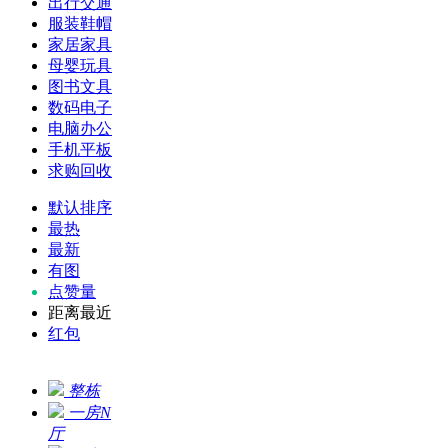
出行交通
服装鞋帽
家居家具
母婴玩具
图书文具
数码电子
电脑办公
手机平板
求购回收
默认排序
最热
最新
有图
点赞量
距离最近
红包
整栋
一房N
厅