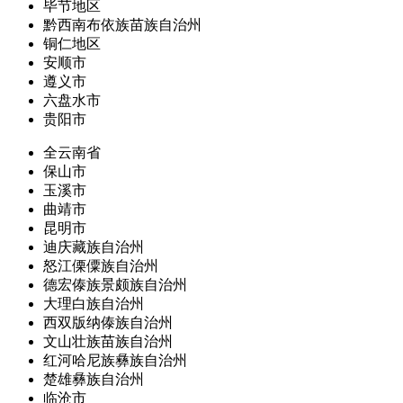
毕节地区
黔西南布依族苗族自治州
铜仁地区
安顺市
遵义市
六盘水市
贵阳市
全云南省
保山市
玉溪市
曲靖市
昆明市
迪庆藏族自治州
怒江傈僳族自治州
德宏傣族景颇族自治州
大理白族自治州
西双版纳傣族自治州
文山壮族苗族自治州
红河哈尼族彝族自治州
楚雄彝族自治州
临沧市