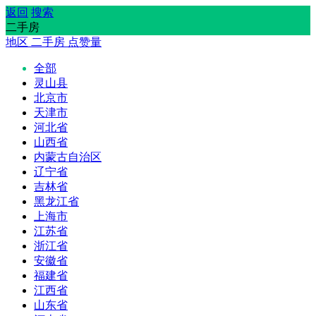
返回
搜索
二手房
地区
二手房
点赞量
全部
灵山县
北京市
天津市
河北省
山西省
内蒙古自治区
辽宁省
吉林省
黑龙江省
上海市
江苏省
浙江省
安徽省
福建省
江西省
山东省