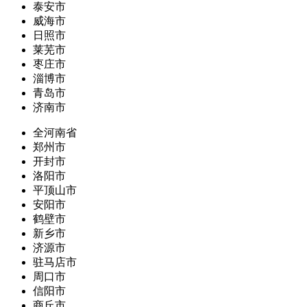
泰安市
威海市
日照市
莱芜市
枣庄市
淄博市
青岛市
济南市
全河南省
郑州市
开封市
洛阳市
平顶山市
安阳市
鹤壁市
新乡市
济源市
驻马店市
周口市
信阳市
商丘市