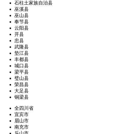
石柱土家族自治县
巫溪县
巫山县
奉节县
云阳县
开县
忠县
武隆县
垫江县
丰都县
城口县
梁平县
璧山县
荣昌县
大足县
铜梁县
全四川省
宜宾市
眉山市
南充市
乐山市