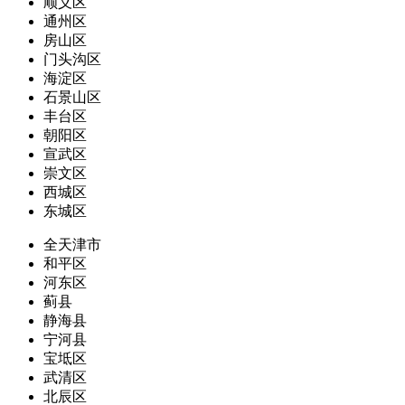
顺义区
通州区
房山区
门头沟区
海淀区
石景山区
丰台区
朝阳区
宣武区
崇文区
西城区
东城区
全天津市
和平区
河东区
蓟县
静海县
宁河县
宝坻区
武清区
北辰区