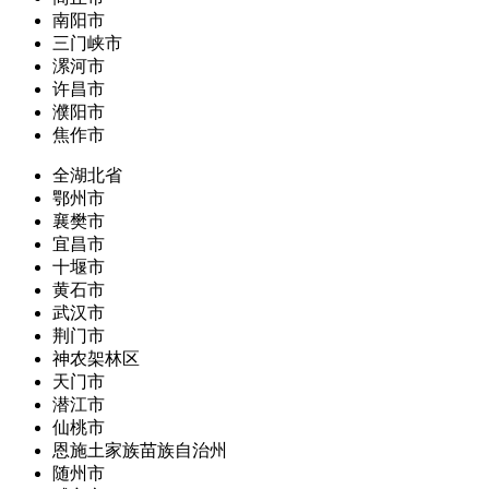
南阳市
三门峡市
漯河市
许昌市
濮阳市
焦作市
全湖北省
鄂州市
襄樊市
宜昌市
十堰市
黄石市
武汉市
荆门市
神农架林区
天门市
潜江市
仙桃市
恩施土家族苗族自治州
随州市