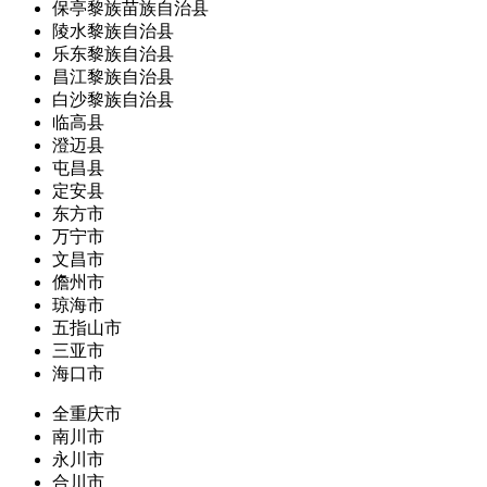
保亭黎族苗族自治县
陵水黎族自治县
乐东黎族自治县
昌江黎族自治县
白沙黎族自治县
临高县
澄迈县
屯昌县
定安县
东方市
万宁市
文昌市
儋州市
琼海市
五指山市
三亚市
海口市
全重庆市
南川市
永川市
合川市