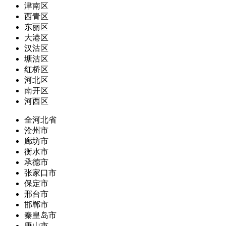
津南区
西青区
东丽区
大港区
汉沽区
塘沽区
红桥区
河北区
南开区
河西区
全河北省
沧州市
廊坊市
衡水市
承德市
张家口市
保定市
邢台市
邯郸市
秦皇岛市
唐山市