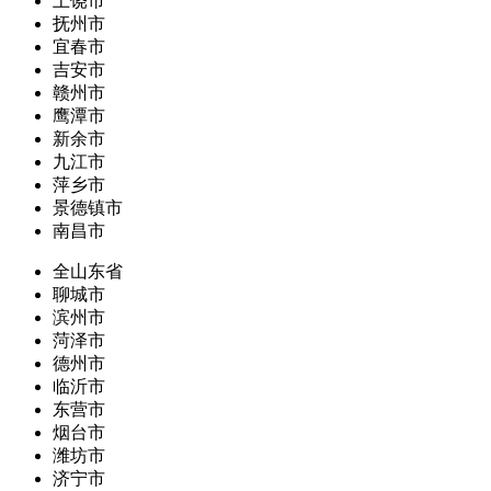
上饶市
抚州市
宜春市
吉安市
赣州市
鹰潭市
新余市
九江市
萍乡市
景德镇市
南昌市
全山东省
聊城市
滨州市
菏泽市
德州市
临沂市
东营市
烟台市
潍坊市
济宁市