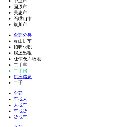
中卫市
固原市
吴忠市
石嘴山市
银川市
全部分类
灵山拼车
招聘求职
房屋出租
旺铺仓库场地
二手车
二手房
供应信息
二手
全部
车找人
人找车
车找货
货找车