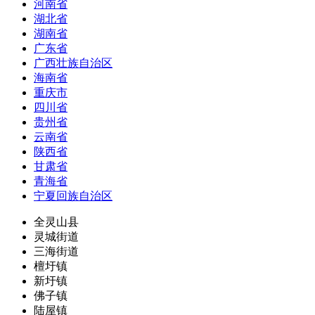
河南省
湖北省
湖南省
广东省
广西壮族自治区
海南省
重庆市
四川省
贵州省
云南省
陕西省
甘肃省
青海省
宁夏回族自治区
全灵山县
灵城街道
三海街道
檀圩镇
新圩镇
佛子镇
陆屋镇