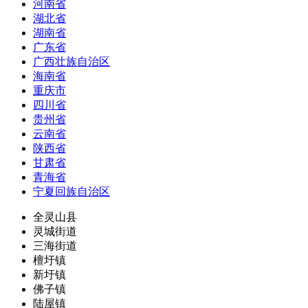
河南省
湖北省
湖南省
广东省
广西壮族自治区
海南省
重庆市
四川省
贵州省
云南省
陕西省
甘肃省
青海省
宁夏回族自治区
全灵山县
灵城街道
三海街道
檀圩镇
新圩镇
佛子镇
陆屋镇