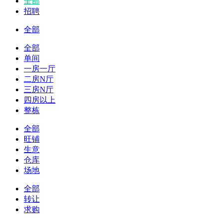
全部
招聘
全部
全部
单间
一房一厅
二房N厅
三房N厅
四房以上
整栋
全部
旺铺
生意
仓库
场地
全部
转让
求购