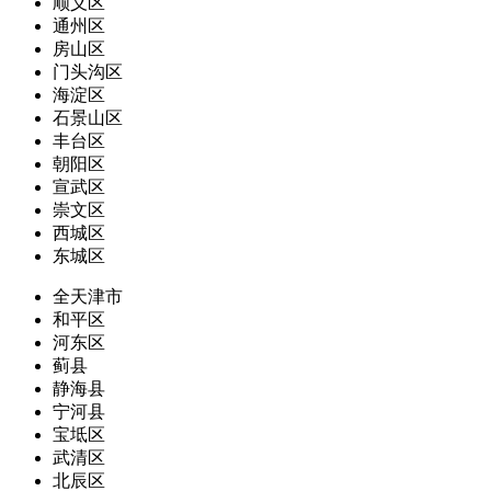
顺义区
通州区
房山区
门头沟区
海淀区
石景山区
丰台区
朝阳区
宣武区
崇文区
西城区
东城区
全天津市
和平区
河东区
蓟县
静海县
宁河县
宝坻区
武清区
北辰区