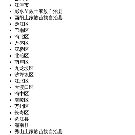
江津市
彭水苗族土家族自治县
酉阳土家族苗族自治县
黔江区
巴南区
渝北区
万盛区
双桥区
北碚区
南岸区
九龙坡区
沙坪坝区
江北区
大渡口区
渝中区
涪陵区
万州区
长寿区
綦江县
潼南县
秀山土家族苗族自治县