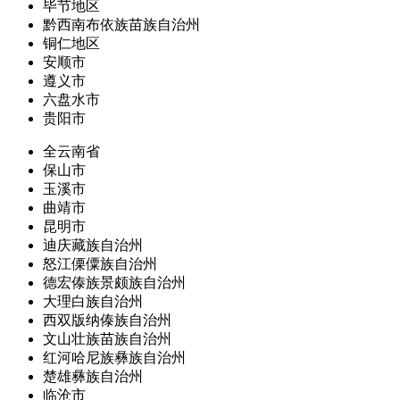
毕节地区
黔西南布依族苗族自治州
铜仁地区
安顺市
遵义市
六盘水市
贵阳市
全云南省
保山市
玉溪市
曲靖市
昆明市
迪庆藏族自治州
怒江傈僳族自治州
德宏傣族景颇族自治州
大理白族自治州
西双版纳傣族自治州
文山壮族苗族自治州
红河哈尼族彝族自治州
楚雄彝族自治州
临沧市