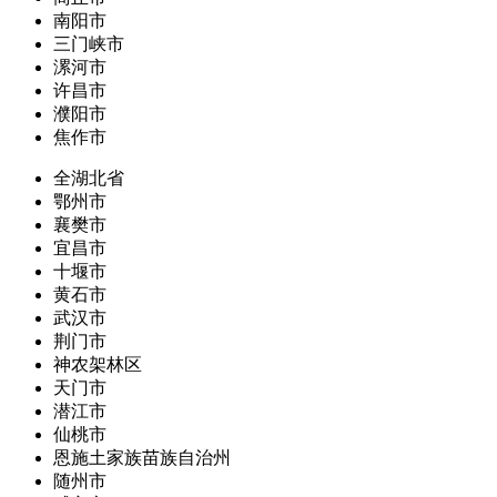
南阳市
三门峡市
漯河市
许昌市
濮阳市
焦作市
全湖北省
鄂州市
襄樊市
宜昌市
十堰市
黄石市
武汉市
荆门市
神农架林区
天门市
潜江市
仙桃市
恩施土家族苗族自治州
随州市