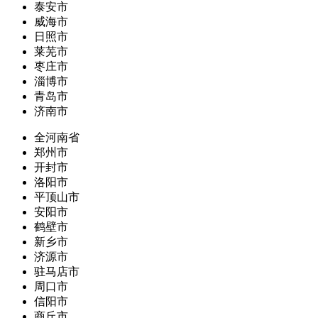
泰安市
威海市
日照市
莱芜市
枣庄市
淄博市
青岛市
济南市
全河南省
郑州市
开封市
洛阳市
平顶山市
安阳市
鹤壁市
新乡市
济源市
驻马店市
周口市
信阳市
商丘市