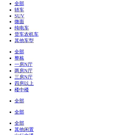
全部
轿车
SUV
微面
纯电车
货车农机车
其他车型
全部
整栋
一房N厅
两房N厅
三房N厅
四房以上
楼中楼
全部
全部
全部
其他闲置