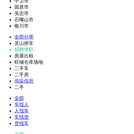
中卫市
固原市
吴忠市
石嘴山市
银川市
全部分类
灵山拼车
招聘求职
房屋出租
旺铺仓库场地
二手车
二手房
供应信息
二手
全部
车找人
人找车
车找货
货找车