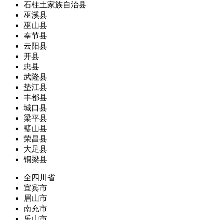
石柱土家族自治县
巫溪县
巫山县
奉节县
云阳县
开县
忠县
武隆县
垫江县
丰都县
城口县
梁平县
璧山县
荣昌县
大足县
铜梁县
全四川省
宜宾市
眉山市
南充市
乐山市