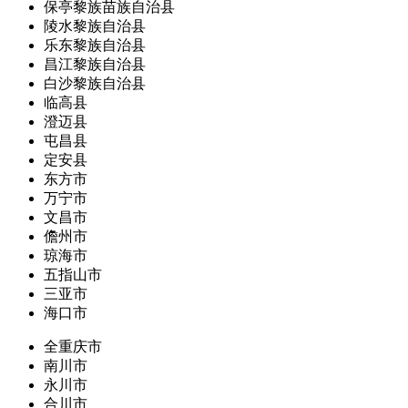
保亭黎族苗族自治县
陵水黎族自治县
乐东黎族自治县
昌江黎族自治县
白沙黎族自治县
临高县
澄迈县
屯昌县
定安县
东方市
万宁市
文昌市
儋州市
琼海市
五指山市
三亚市
海口市
全重庆市
南川市
永川市
合川市