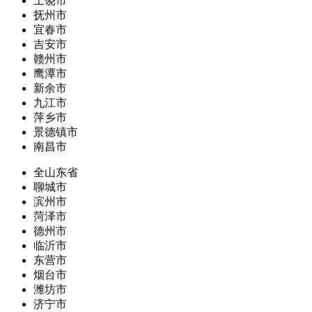
上饶市
抚州市
宜春市
吉安市
赣州市
鹰潭市
新余市
九江市
萍乡市
景德镇市
南昌市
全山东省
聊城市
滨州市
菏泽市
德州市
临沂市
东营市
烟台市
潍坊市
济宁市