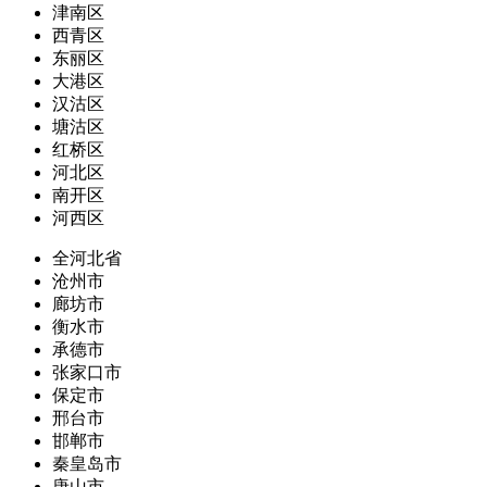
津南区
西青区
东丽区
大港区
汉沽区
塘沽区
红桥区
河北区
南开区
河西区
全河北省
沧州市
廊坊市
衡水市
承德市
张家口市
保定市
邢台市
邯郸市
秦皇岛市
唐山市