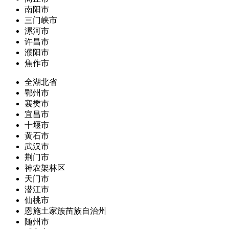
南阳市
三门峡市
漯河市
许昌市
濮阳市
焦作市
全湖北省
鄂州市
襄樊市
宜昌市
十堰市
黄石市
武汉市
荆门市
神农架林区
天门市
潜江市
仙桃市
恩施土家族苗族自治州
随州市