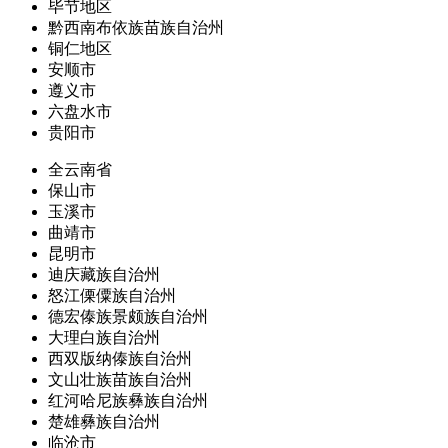
毕节地区
黔西南布依族苗族自治州
铜仁地区
安顺市
遵义市
六盘水市
贵阳市
全云南省
保山市
玉溪市
曲靖市
昆明市
迪庆藏族自治州
怒江傈僳族自治州
德宏傣族景颇族自治州
大理白族自治州
西双版纳傣族自治州
文山壮族苗族自治州
红河哈尼族彝族自治州
楚雄彝族自治州
临沧市