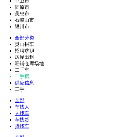
中卫市
固原市
吴忠市
石嘴山市
银川市
全部分类
灵山拼车
招聘求职
房屋出租
旺铺仓库场地
二手车
二手房
供应信息
二手
全部
车找人
人找车
车找货
货找车