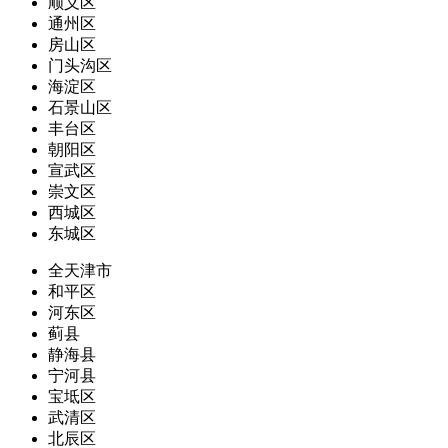
顺义区
通州区
房山区
门头沟区
海淀区
石景山区
丰台区
朝阳区
宣武区
崇文区
西城区
东城区
全天津市
和平区
河东区
蓟县
静海县
宁河县
宝坻区
武清区
北辰区