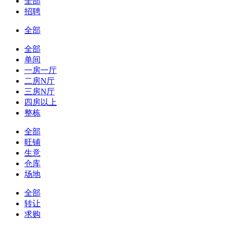
全部
招聘
全部
全部
单间
一房一厅
二房N厅
三房N厅
四房以上
整栋
全部
旺铺
生意
仓库
场地
全部
转让
求购