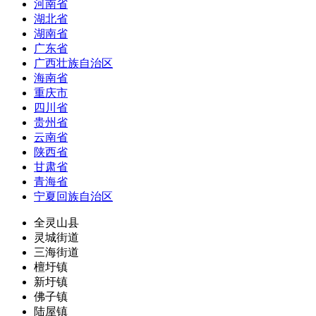
河南省
湖北省
湖南省
广东省
广西壮族自治区
海南省
重庆市
四川省
贵州省
云南省
陕西省
甘肃省
青海省
宁夏回族自治区
全灵山县
灵城街道
三海街道
檀圩镇
新圩镇
佛子镇
陆屋镇