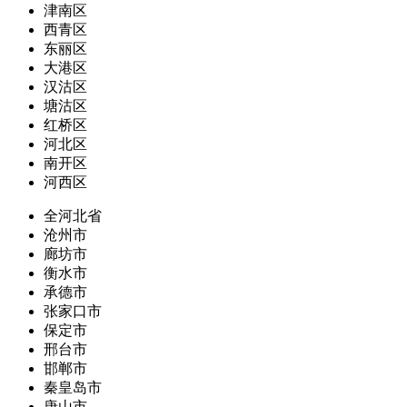
津南区
西青区
东丽区
大港区
汉沽区
塘沽区
红桥区
河北区
南开区
河西区
全河北省
沧州市
廊坊市
衡水市
承德市
张家口市
保定市
邢台市
邯郸市
秦皇岛市
唐山市