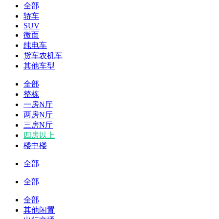
全部
轿车
SUV
微面
纯电车
货车农机车
其他车型
全部
整栋
一房N厅
两房N厅
三房N厅
四房以上
楼中楼
全部
全部
全部
其他闲置