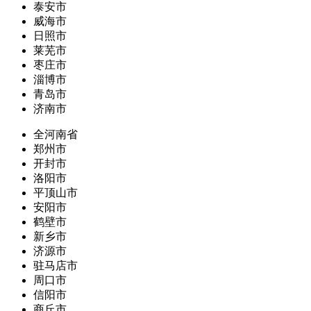
泰安市
威海市
日照市
莱芜市
枣庄市
淄博市
青岛市
济南市
全河南省
郑州市
开封市
洛阳市
平顶山市
安阳市
鹤壁市
新乡市
济源市
驻马店市
周口市
信阳市
商丘市