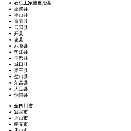
石柱土家族自治县
巫溪县
巫山县
奉节县
云阳县
开县
忠县
武隆县
垫江县
丰都县
城口县
梁平县
璧山县
荣昌县
大足县
铜梁县
全四川省
宜宾市
眉山市
南充市
乐山市