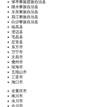
保亭黎族苗族自治县
陵水黎族自治县
乐东黎族自治县
昌江黎族自治县
白沙黎族自治县
临高县
澄迈县
屯昌县
定安县
东方市
万宁市
文昌市
儋州市
琼海市
五指山市
三亚市
海口市
全重庆市
南川市
永川市
合川市