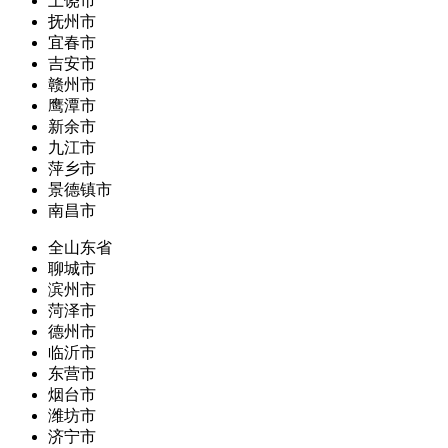
上饶市
抚州市
宜春市
吉安市
赣州市
鹰潭市
新余市
九江市
萍乡市
景德镇市
南昌市
全山东省
聊城市
滨州市
菏泽市
德州市
临沂市
东营市
烟台市
潍坊市
济宁市