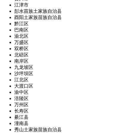
江津市
彭水苗族土家族自治县
酉阳土家族苗族自治县
黔江区
巴南区
渝北区
万盛区
双桥区
北碚区
南岸区
九龙坡区
沙坪坝区
江北区
大渡口区
渝中区
涪陵区
万州区
长寿区
綦江县
潼南县
秀山土家族苗族自治县