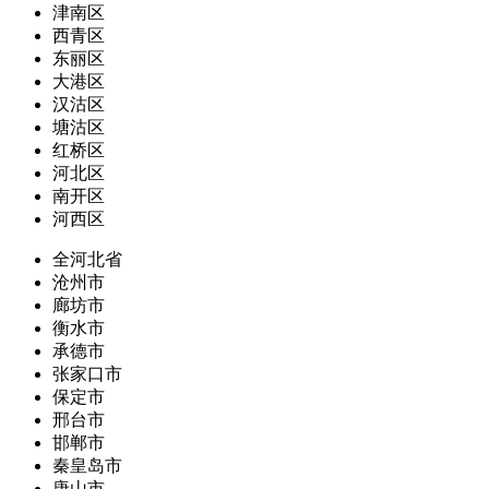
津南区
西青区
东丽区
大港区
汉沽区
塘沽区
红桥区
河北区
南开区
河西区
全河北省
沧州市
廊坊市
衡水市
承德市
张家口市
保定市
邢台市
邯郸市
秦皇岛市
唐山市