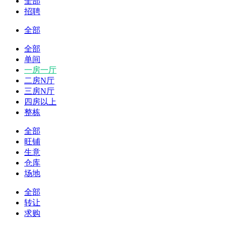
全部
招聘
全部
全部
单间
一房一厅
二房N厅
三房N厅
四房以上
整栋
全部
旺铺
生意
仓库
场地
全部
转让
求购