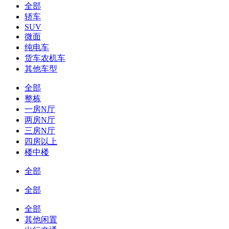
全部
轿车
SUV
微面
纯电车
货车农机车
其他车型
全部
整栋
一房N厅
两房N厅
三房N厅
四房以上
楼中楼
全部
全部
全部
其他闲置