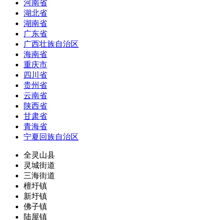
河南省
湖北省
湖南省
广东省
广西壮族自治区
海南省
重庆市
四川省
贵州省
云南省
陕西省
甘肃省
青海省
宁夏回族自治区
全灵山县
灵城街道
三海街道
檀圩镇
新圩镇
佛子镇
陆屋镇