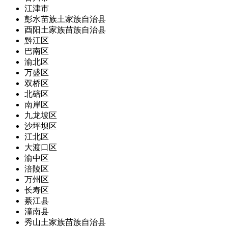
江津市
彭水苗族土家族自治县
酉阳土家族苗族自治县
黔江区
巴南区
渝北区
万盛区
双桥区
北碚区
南岸区
九龙坡区
沙坪坝区
江北区
大渡口区
渝中区
涪陵区
万州区
长寿区
綦江县
潼南县
秀山土家族苗族自治县