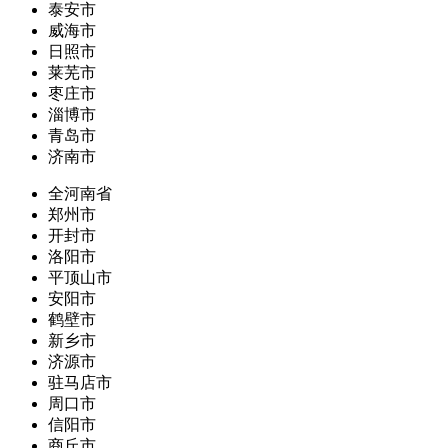
泰安市
威海市
日照市
莱芜市
枣庄市
淄博市
青岛市
济南市
全河南省
郑州市
开封市
洛阳市
平顶山市
安阳市
鹤壁市
新乡市
济源市
驻马店市
周口市
信阳市
商丘市