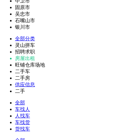
中卫市
固原市
吴忠市
石嘴山市
银川市
全部分类
灵山拼车
招聘求职
房屋出租
旺铺仓库场地
二手车
二手房
供应信息
二手
全部
车找人
人找车
车找货
货找车