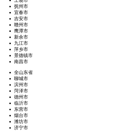
上饶市
抚州市
宜春市
吉安市
赣州市
鹰潭市
新余市
九江市
萍乡市
景德镇市
南昌市
全山东省
聊城市
滨州市
菏泽市
德州市
临沂市
东营市
烟台市
潍坊市
济宁市