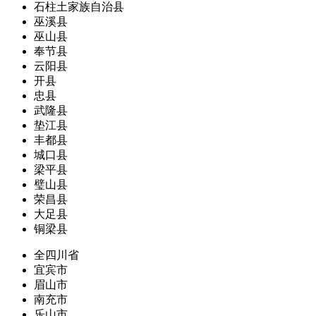
石柱土家族自治县
巫溪县
巫山县
奉节县
云阳县
开县
忠县
武隆县
垫江县
丰都县
城口县
梁平县
璧山县
荣昌县
大足县
铜梁县
全四川省
宜宾市
眉山市
南充市
乐山市