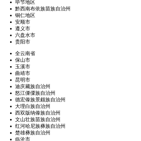
毕节地区
黔西南布依族苗族自治州
铜仁地区
安顺市
遵义市
六盘水市
贵阳市
全云南省
保山市
玉溪市
曲靖市
昆明市
迪庆藏族自治州
怒江傈僳族自治州
德宏傣族景颇族自治州
大理白族自治州
西双版纳傣族自治州
文山壮族苗族自治州
红河哈尼族彝族自治州
楚雄彝族自治州
临沧市