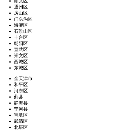
顺义区
通州区
房山区
门头沟区
海淀区
石景山区
丰台区
朝阳区
宣武区
崇文区
西城区
东城区
全天津市
和平区
河东区
蓟县
静海县
宁河县
宝坻区
武清区
北辰区