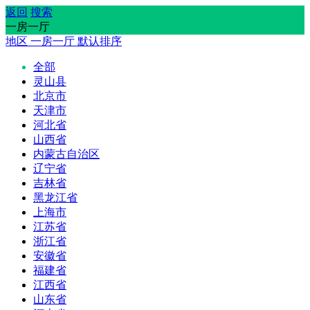
返回
搜索
一房一厅
地区
一房一厅
默认排序
全部
灵山县
北京市
天津市
河北省
山西省
内蒙古自治区
辽宁省
吉林省
黑龙江省
上海市
江苏省
浙江省
安徽省
福建省
江西省
山东省