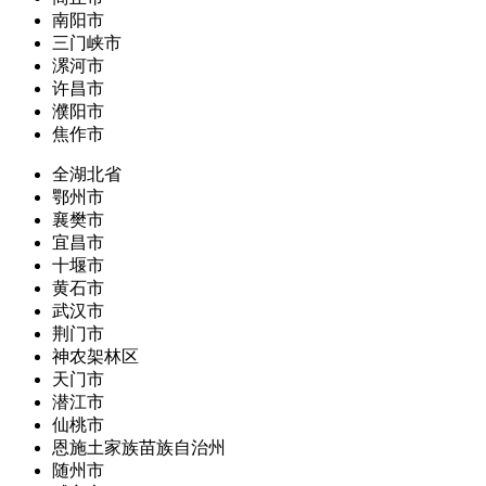
南阳市
三门峡市
漯河市
许昌市
濮阳市
焦作市
全湖北省
鄂州市
襄樊市
宜昌市
十堰市
黄石市
武汉市
荆门市
神农架林区
天门市
潜江市
仙桃市
恩施土家族苗族自治州
随州市