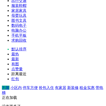
出行交通
服装鞋帽
家居家具
母婴玩具
图书文具
数码电子
电脑办公
手机平板
求购回收
默认排序
最热
最新
有图
点赞量
距离最近
红包
不限
小区内
停车方便
拎包入住
有家居
新装修
租金实惠
带电
梯
正在加载