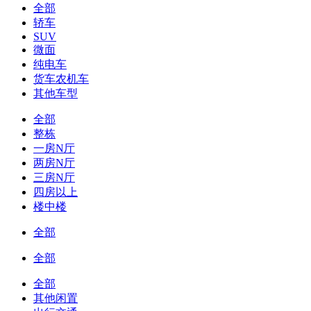
全部
轿车
SUV
微面
纯电车
货车农机车
其他车型
全部
整栋
一房N厅
两房N厅
三房N厅
四房以上
楼中楼
全部
全部
全部
其他闲置