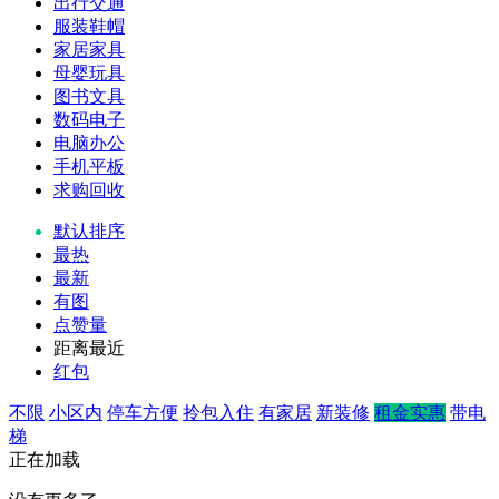
出行交通
服装鞋帽
家居家具
母婴玩具
图书文具
数码电子
电脑办公
手机平板
求购回收
默认排序
最热
最新
有图
点赞量
距离最近
红包
不限
小区内
停车方便
拎包入住
有家居
新装修
租金实惠
带电
梯
正在加载