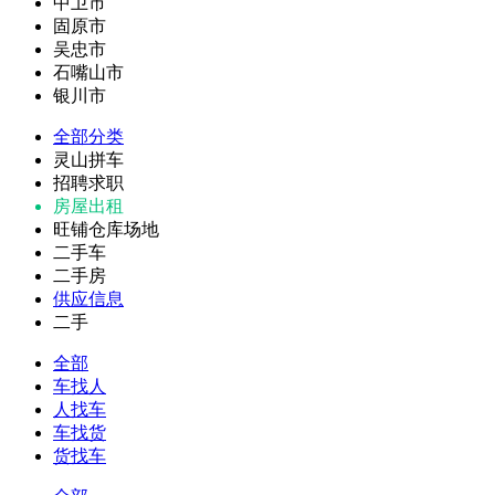
中卫市
固原市
吴忠市
石嘴山市
银川市
全部分类
灵山拼车
招聘求职
房屋出租
旺铺仓库场地
二手车
二手房
供应信息
二手
全部
车找人
人找车
车找货
货找车