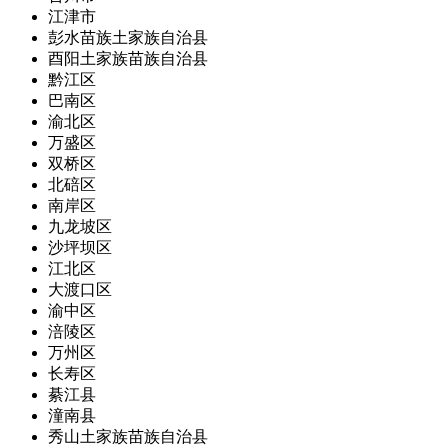
江津市
彭水苗族土家族自治县
酉阳土家族苗族自治县
黔江区
巴南区
渝北区
万盛区
双桥区
北碚区
南岸区
九龙坡区
沙坪坝区
江北区
大渡口区
渝中区
涪陵区
万州区
长寿区
綦江县
潼南县
秀山土家族苗族自治县