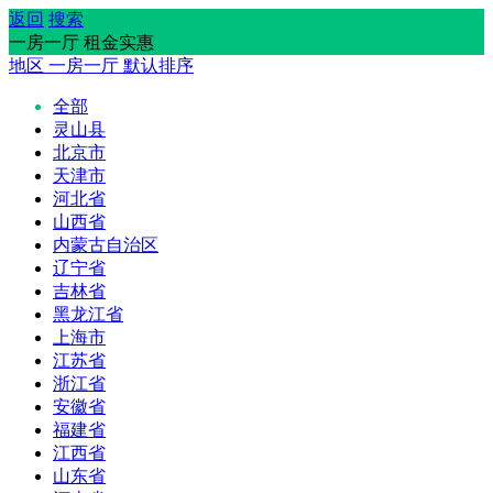
返回
搜索
一房一厅 租金实惠
地区
一房一厅
默认排序
全部
灵山县
北京市
天津市
河北省
山西省
内蒙古自治区
辽宁省
吉林省
黑龙江省
上海市
江苏省
浙江省
安徽省
福建省
江西省
山东省