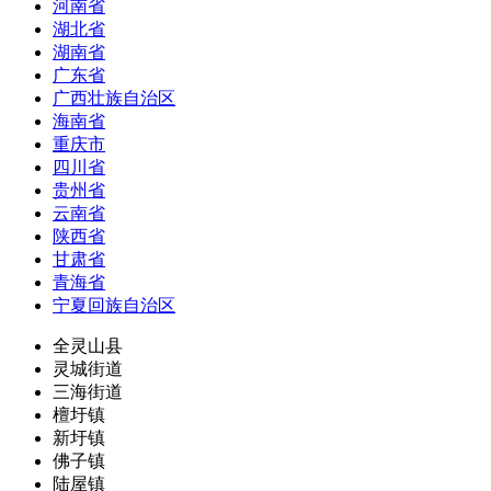
河南省
湖北省
湖南省
广东省
广西壮族自治区
海南省
重庆市
四川省
贵州省
云南省
陕西省
甘肃省
青海省
宁夏回族自治区
全灵山县
灵城街道
三海街道
檀圩镇
新圩镇
佛子镇
陆屋镇