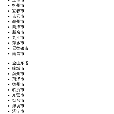
上饶市
抚州市
宜春市
吉安市
赣州市
鹰潭市
新余市
九江市
萍乡市
景德镇市
南昌市
全山东省
聊城市
滨州市
菏泽市
德州市
临沂市
东营市
烟台市
潍坊市
济宁市