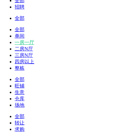
全部
招聘
全部
全部
单间
一房一厅
二房N厅
三房N厅
四房以上
整栋
全部
旺铺
生意
仓库
场地
全部
转让
求购