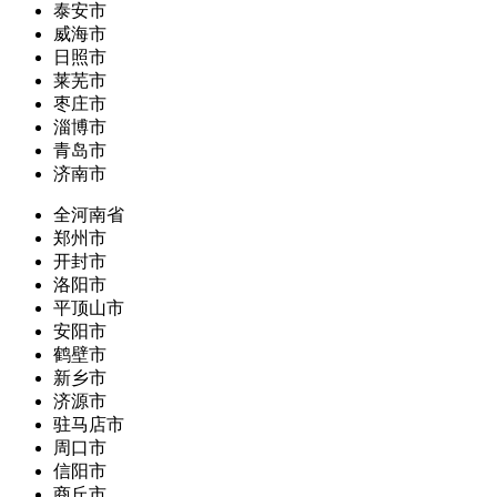
泰安市
威海市
日照市
莱芜市
枣庄市
淄博市
青岛市
济南市
全河南省
郑州市
开封市
洛阳市
平顶山市
安阳市
鹤壁市
新乡市
济源市
驻马店市
周口市
信阳市
商丘市