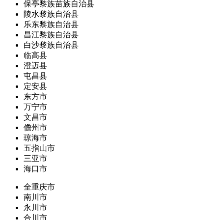
保亭黎族苗族自治县
陵水黎族自治县
乐东黎族自治县
昌江黎族自治县
白沙黎族自治县
临高县
澄迈县
屯昌县
定安县
东方市
万宁市
文昌市
儋州市
琼海市
五指山市
三亚市
海口市
全重庆市
南川市
永川市
合川市