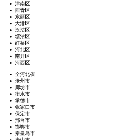
津南区
西青区
东丽区
大港区
汉沽区
塘沽区
红桥区
河北区
南开区
河西区
全河北省
沧州市
廊坊市
衡水市
承德市
张家口市
保定市
邢台市
邯郸市
秦皇岛市
唐山市