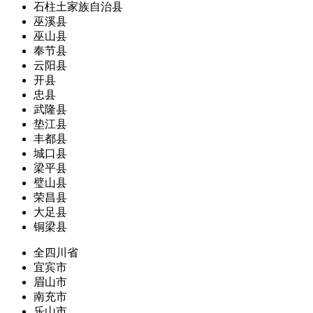
石柱土家族自治县
巫溪县
巫山县
奉节县
云阳县
开县
忠县
武隆县
垫江县
丰都县
城口县
梁平县
璧山县
荣昌县
大足县
铜梁县
全四川省
宜宾市
眉山市
南充市
乐山市