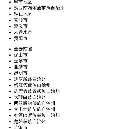
毕节地区
黔西南布依族苗族自治州
铜仁地区
安顺市
遵义市
六盘水市
贵阳市
全云南省
保山市
玉溪市
曲靖市
昆明市
迪庆藏族自治州
怒江傈僳族自治州
德宏傣族景颇族自治州
大理白族自治州
西双版纳傣族自治州
文山壮族苗族自治州
红河哈尼族彝族自治州
楚雄彝族自治州
临沧市