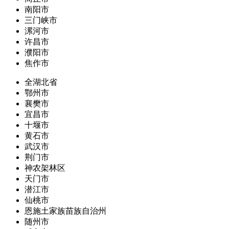
南阳市
三门峡市
漯河市
许昌市
濮阳市
焦作市
全湖北省
鄂州市
襄樊市
宜昌市
十堰市
黄石市
武汉市
荆门市
神农架林区
天门市
潜江市
仙桃市
恩施土家族苗族自治州
随州市