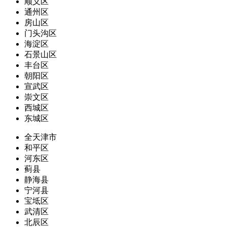
顺义区
通州区
房山区
门头沟区
海淀区
石景山区
丰台区
朝阳区
宣武区
崇文区
西城区
东城区
全天津市
和平区
河东区
蓟县
静海县
宁河县
宝坻区
武清区
北辰区